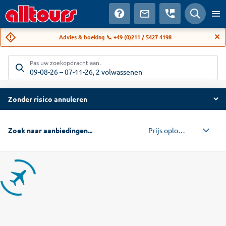
Advies & boeking 📞 +49 (0)211 / 5427 4198
Pas uw zoekopdracht aan.
09-08-26
–
07-11-26
,
2 volwassenen
Zonder risico annuleren
Prijs oplopend
Zoek naar aanbiedingen...