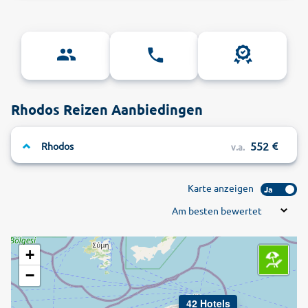
Rhodos Reizen Aanbiedingen
552
Rhodos
v.a.
Karte anzeigen
Ja
Am besten bewertet
+
−
42 Hotels