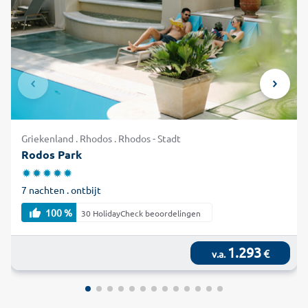
Griekenland . Rhodos . Rhodos - Stadt
Rodos Park
7 nachten . ontbijt
100 %
30 HolidayCheck beoordelingen
1.293
€
v.a.