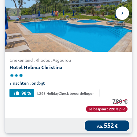
Griekenland . Rhodos . Asgourou
Hotel Helena Christina
7 nachten . ontbijt
98 %
1.296 HolidayCheck beoordelingen
780 €
Je bespaart 228 € p.P.
552
€
v.a.