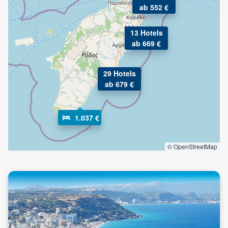
ab 552 €
13 Hotels
ab 669 €
29 Hotels
ab 679 €
1.037 €
© OpenStreetMap