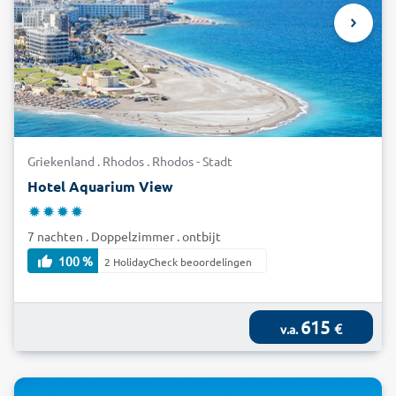
Griekenland . Rhodos . Rhodos - Stadt
Hotel Aquarium View
7 nachten . Doppelzimmer . ontbijt
100 %
2 HolidayCheck beoordelingen
615
€
v.a.