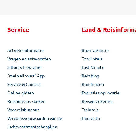
Service
Land & Reisinform
Actuele informatie
Boek vakantie
Vragen en antwoorden
Top Hotels
alltours FlexTarief
Last Minute
"mein alltours" App
Reis blog
Service & Contact
Rondreizen
Online gidsen
Excursies op locatie
Reisbureaus zoeken
Reisverzekering
Voor reisbureaus
Treinreis
Vervoersvoorwaarden van de
Huurauto
luchtvaartmaatschappijen