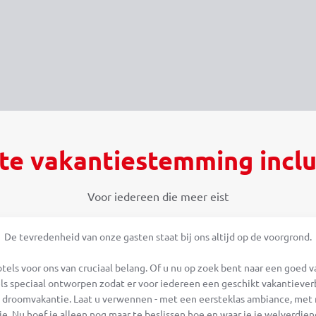
te vakantiestemming inclu
Voor iedereen die meer eist
De tevredenheid van onze gasten staat bij ons altijd op de voorgrond.
otels voor ons van cruciaal belang. Of u nu op zoek bent naar een goed va
s speciaal ontworpen zodat er voor iedereen een geschikt vakantieverb
w droomvakantie. Laat u verwennen - met een eersteklas ambiance, met r
. Nu hoef je alleen nog maar te beslissen hoe en waar je je welverdie