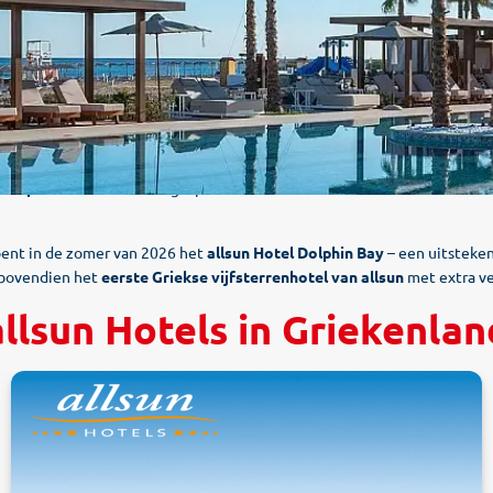
Europa.
Een absoluut hoogtepunt voor alle Griekenland-fans: maar liefs
ent in de zomer van 2026 het
allsun Hotel Dolphin Bay
– een uitsteken
 bovendien het
eerste Griekse vijfsterrenhotel van allsun
met extra ve
allsun Hotels in Griekenlan