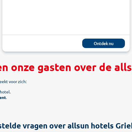
Ontdek nu
n onze gasten over de all
eekt voor zich:
hotel.
cent
.
telde vragen over allsun hotels Gri