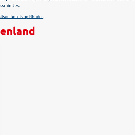
essruimtes.
allsun hotels op Rhodos
.
kenland