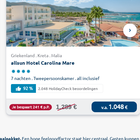
Griekenland . Kreta . Malia
allsun Hotel Carolina Mare
7 nachten . Tweepersoonskamer . all inclusief
92 %
2.048 HolidayCheck beoordelingen
1.048
1.289 €
€
Je bespaart 241 € p.P.
v.a.
aalpakket.
Een hoge feelgoodfactor staat hier centraal. Gasten kunnen