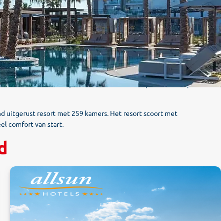
t
twee nieuwe hotels
op Rhodos breiden sinds april 2026 het portfolio
d uitgerust resort met 259 kamers. Het resort scoort met
el comfort van start.
d