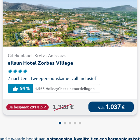
Griekenland . Kreta . Anissaras
allsun Hotel Zorbas Village
7 nachten . Tweepersoonskamer . all inclusief
94 %
1.565 HolidayCheck beoordelingen
1.037
1.328 €
€
Je bespaart 291 € p.P.
v.a.
akantie waarde hecht aan
ontspanning, kwaliteit en een harmonieus tot