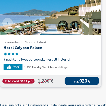
Griekenland . Rhodos . Faliraki
Hotel Calypso Palace
7 nachten . Tweepersoonskamer . all inclusief
96 %
1.993 HolidayCheck beoordelingen
920
1.230 €
€
Je bespaart 310 € p.P.
v.a.
De allsun hotels in Griekenland zijn de ideale keuze als u tijdens uw v