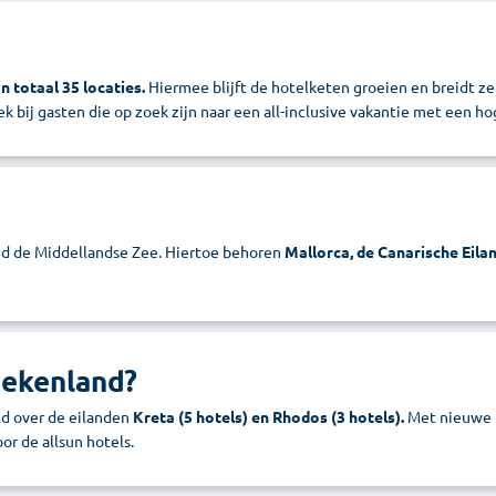
in totaal 35 locaties.
Hiermee blijft de hotelketen groeien en breidt z
rek bij gasten die op zoek zijn naar een all-inclusive vakantie met een h
nd de Middellandse Zee. Hiertoe behoren
Mallorca, de Canarische Eilan
riekenland?
eld over de eilanden
Kreta (5 hotels) en Rhodos (3 hotels).
Met nieuwe l
r de allsun hotels.