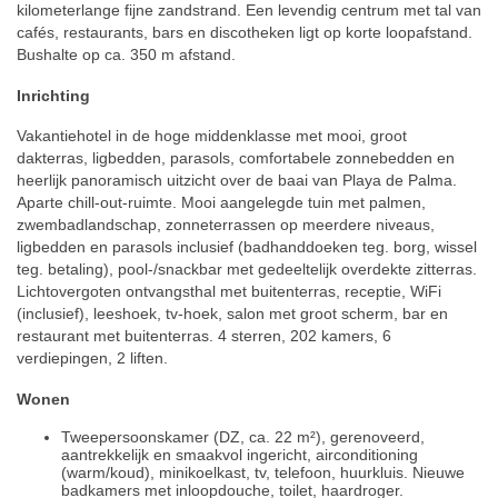
kilometerlange fijne zandstrand. Een levendig centrum met tal van
cafés, restaurants, bars en discotheken ligt op korte loopafstand.
Bushalte op ca. 350 m afstand.
Inrichting
Vakantiehotel in de hoge middenklasse met mooi, groot
dakterras, ligbedden, parasols, comfortabele zonnebedden en
heerlijk panoramisch uitzicht over de baai van Playa de Palma.
Aparte chill-out-ruimte. Mooi aangelegde tuin met palmen,
zwembadlandschap, zonneterrassen op meerdere niveaus,
ligbedden en parasols inclusief (badhanddoeken teg. borg, wissel
teg. betaling), pool-/snackbar met gedeeltelijk overdekte zitterras.
Lichtovergoten ontvangsthal met buitenterras, receptie, WiFi
(inclusief), leeshoek, tv-hoek, salon met groot scherm, bar en
restaurant met buitenterras. 4 sterren, 202 kamers, 6
verdiepingen, 2 liften.
Wonen
Tweepersoonskamer (DZ, ca. 22 m²), gerenoveerd,
aantrekkelijk en smaakvol ingericht, airconditioning
(warm/koud), minikoelkast, tv, telefoon, huurkluis. Nieuwe
badkamers met inloopdouche, toilet, haardroger.