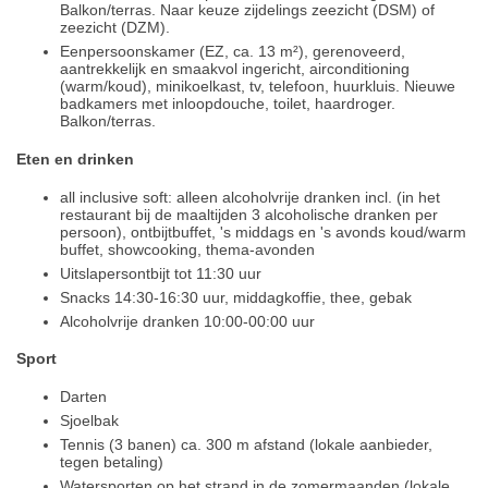
Balkon/terras. Naar keuze zijdelings zeezicht (DSM) of
zeezicht (DZM).
Eenpersoonskamer (EZ, ca. 13 m²), gerenoveerd,
aantrekkelijk en smaakvol ingericht, airconditioning
(warm/koud), minikoelkast, tv, telefoon, huurkluis. Nieuwe
badkamers met inloopdouche, toilet, haardroger.
Balkon/terras.
Eten en drinken
all inclusive soft: alleen alcoholvrije dranken incl. (in het
restaurant bij de maaltijden 3 alcoholische dranken per
persoon), ontbijtbuffet, 's middags en 's avonds koud/warm
buffet, showcooking, thema-avonden
Uitslapersontbijt tot 11:30 uur
Snacks 14:30-16:30 uur, middagkoffie, thee, gebak
Alcoholvrije dranken 10:00-00:00 uur
Sport
Darten
Sjoelbak
Tennis (3 banen) ca. 300 m afstand (lokale aanbieder,
tegen betaling)
Watersporten op het strand in de zomermaanden (lokale