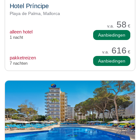
Hotel Príncipe
Playa de Palma, Mallorca
58
v.a.
€
alleen hotel
Aanbiedingen
1 nacht
616
v.a.
€
pakketreizen
Aanbiedingen
7 nachten