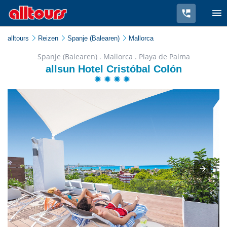
alltours
Reizen
Spanje (Balearen)
Mallorca
Spanje (Balearen) . Mallorca . Playa de Palma
allsun Hotel Cristóbal Colón