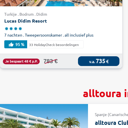
Turkije . Bodrum . Didim
Lucas Didim Resort
7 nachten . Tweepersoonskamer . all inclusief plus
95 %
33 HolidayCheck beoordelingen
735
783 €
€
Je bespaart 48 € p.P.
v.a.
alltoura 
Spanje (Canarische 
alltoura Cl