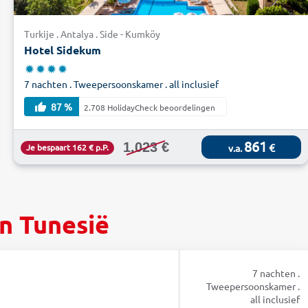
Turkije . Antalya . Side - Kumköy
Hotel Sidekum
7 nachten . Tweepersoonskamer . all inclusief
87 %
2.708 HolidayCheck beoordelingen
861
1.023 €
€
Je bespaart 162 € p.P.
v.a.
en Tunesië
7 nachten .
Tweepersoonskamer .
all inclusief