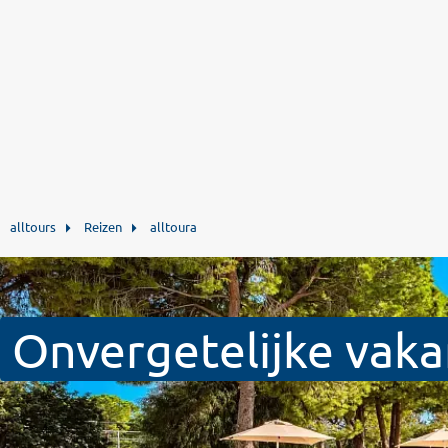
alltours
Reizen
alltoura
Onvergetelijke vaka