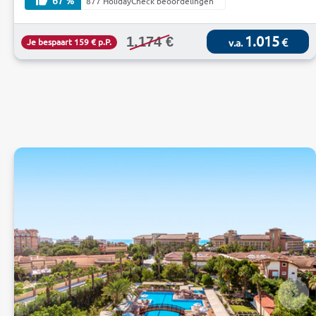
877 HolidayCheck beoordelingen
1.015
1.174 €
€
Je bespaart 159 € p.P.
v.a.