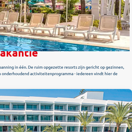
vakantie
anning in één. De ruim opgezette resorts zijn gericht op gezinnen,
en onderhoudend activiteitenprogramma - iedereen vindt hier de