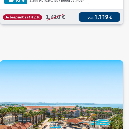
2.399 HolidayCheck beoordelingen
1.119
1.410 €
€
Je bespaart 291 € p.P.
v.a.