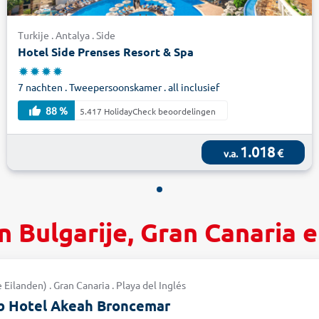
Turkije . Antalya . Side
Hotel Side Prenses Resort & Spa
7 nachten . Tweepersoonskamer . all inclusief
88 %
5.417 HolidayCheck beoordelingen
1.018
€
v.a.
in Bulgarije, Gran Canaria 
Eilanden) . Gran Canaria . Playa del Inglés
ub Hotel Akeah Broncemar