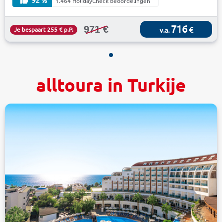
1.464 HolidayCheck beoordelingen
716
971 €
€
Je bespaart 255 € p.P.
v.a.
alltoura in Turkije