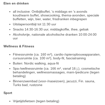
Eten en drinken
all inclusive: Ontbijtbuffet, 's middags en 's avonds
koud/warm buffet, showcooking, thema-avonden, speciale
buffetten, wijn, bier, water, frisdranken inbegrepen
Uitslapersontbijt tot 11:30 uur
Snacks 14:30-16:30 uur, middagkoffie, thee, gebak
Alcoholvrije, nationale alcoholische dranken 10:00-24:00
uur
Wellness & Fitness
Fitnessruimte (ca. 160 m²), cardio-/spieropbouwapparaten,
cursusruimte (ca. 100 m²), body-fit, fasciatraining
Buiten: Nordic walking, aqua-fit
Spa-/wellnessruimte (ca. 166 m², vanaf 16 j.), cosmetische
behandelingen, wellnessmassages, mani-/pedicure (tegen
betaling)
Binnenzwembad (voor-/naseizoen), jacuzzi, Fin. sauna,
Turks bad, rustzone
Sport
Vrijetijdsfietsen (tegen betaling)