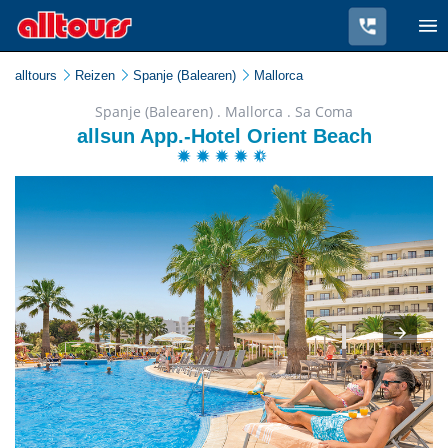
alltours
Reizen
Spanje (Balearen)
Mallorca
Spanje (Balearen) . Mallorca . Sa Coma
allsun App.-Hotel Orient Beach