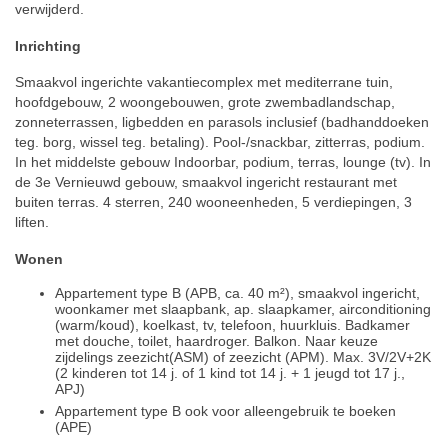
verwijderd.
Inrichting
Smaakvol ingerichte vakantiecomplex met mediterrane tuin,
hoofdgebouw, 2 woongebouwen, grote zwembadlandschap,
zonneterrassen, ligbedden en parasols inclusief (badhanddoeken
teg. borg, wissel teg. betaling). Pool-/snackbar, zitterras, podium.
In het middelste gebouw Indoorbar, podium, terras, lounge (tv). In
de 3e Vernieuwd gebouw, smaakvol ingericht restaurant met
buiten terras. 4 sterren, 240 wooneenheden, 5 verdiepingen, 3
liften.
Wonen
Appartement type B (APB, ca. 40 m²), smaakvol ingericht,
woonkamer met slaapbank, ap. slaapkamer, airconditioning
(warm/koud), koelkast, tv, telefoon, huurkluis. Badkamer
met douche, toilet, haardroger. Balkon. Naar keuze
zijdelings zeezicht(ASM) of zeezicht (APM). Max. 3V/2V+2K
(2 kinderen tot 14 j. of 1 kind tot 14 j. + 1 jeugd tot 17 j.,
APJ)
Appartement type B ook voor alleengebruik te boeken
(APE)