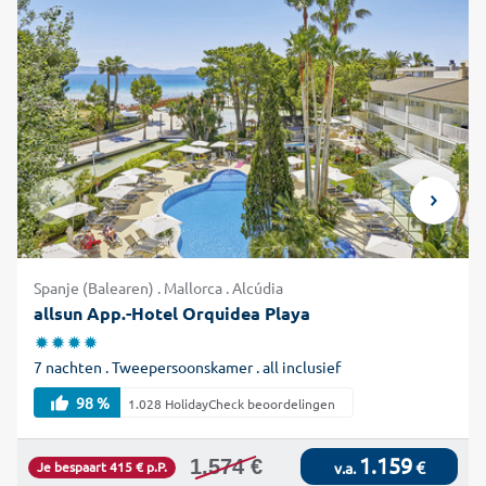
Spanje (Balearen) . Mallorca . Alcúdia
allsun App.-Hotel Orquidea Playa
7 nachten . Tweepersoonskamer . all inclusief
98 %
1.028 HolidayCheck beoordelingen
1.159
1.574 €
€
Je bespaart 415 € p.P.
v.a.