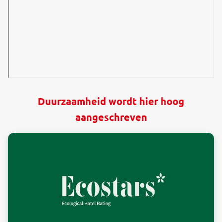
Duurzaamheid wordt hier hoog
aangeschreven