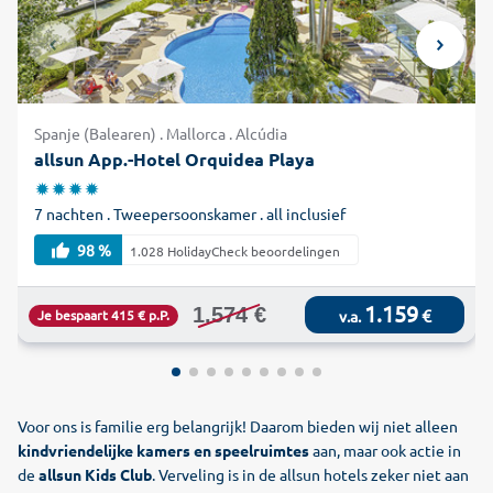
Spanje (Balearen) . Mallorca . Alcúdia
allsun App.-Hotel Orquidea Playa
7 nachten . Tweepersoonskamer . all inclusief
98 %
1.028 HolidayCheck beoordelingen
1.159
1.574 €
€
Je bespaart 415 € p.P.
v.a.
Voor ons is familie erg belangrijk! Daarom bieden wij niet alleen
kindvriendelijke kamers en speelruimtes
aan, maar ook actie in
de
allsun Kids Club
. Verveling is in de allsun hotels zeker niet aan