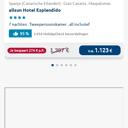
Spanje (Canarische Eilanden) . Gran Canaria . Maspalomas
allsun Hotel Esplendido
7 nachten . Tweepersoonskamer . all inclusief
95 %
3.954 HolidayCheck beoordelingen
1.123
1.397 €
€
Je bespaart 274 € p.P.
v.a.