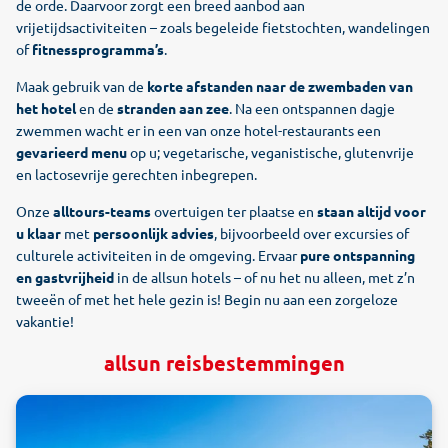
de orde. Daarvoor zorgt een breed aanbod aan
vrijetijdsactiviteiten – zoals begeleide fietstochten, wandelingen
of
fitnessprogramma’s
.
Maak gebruik van de
korte afstanden naar de zwembaden van
het hotel
en de
stranden aan zee
. Na een ontspannen dagje
zwemmen wacht er in een van onze hotel-restaurants een
gevarieerd menu
op u; vegetarische, veganistische, glutenvrije
en lactosevrije gerechten inbegrepen.
Onze
alltours-teams
overtuigen ter plaatse en
staan altijd voor
u klaar
met
persoonlijk advies
, bijvoorbeeld over excursies of
culturele activiteiten in de omgeving. Ervaar
pure ontspanning
en gastvrijheid
in de allsun hotels – of nu het nu alleen, met z’n
tweeën of met het hele gezin is! Begin nu aan een zorgeloze
vakantie!
allsun reisbestemmingen