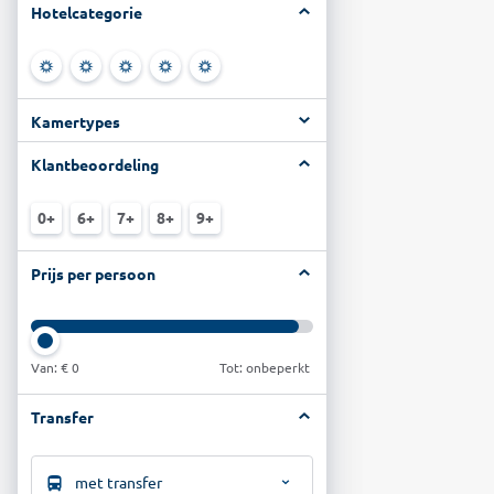
Hotelcategorie
Kamertypes
Klantbeoordeling
0+
6+
7+
8+
9+
Prijs per persoon
Van:
€ 0
Tot: onbeperkt
Transfer
met transfer