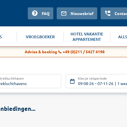
FAQ
Nieuwsbrief
Conta
HOTEL VAKANTIE
S
VROEGBOEKER
ALL
APPARTEMENT
Advies & boeking 📞 +49 (0)211 / 5427 4198
rtrekluchthaven
Kies je reisperiode
trekluchthavens
09-08-26
–
07-11-26
1 we
nbiedingen...