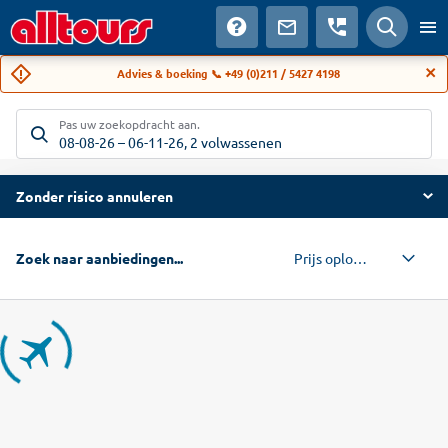
Advies & boeking 📞 +49 (0)211 / 5427 4198
Pas uw zoekopdracht aan.
08-08-26
–
06-11-26
,
2 volwassenen
Zonder risico annuleren
Prijs oplopend
Zoek naar aanbiedingen...