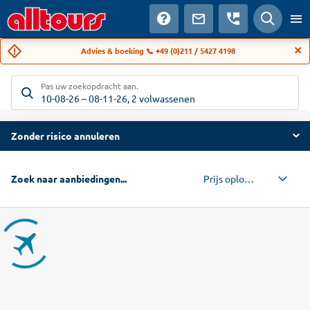
Advies & boeking 📞 +49 (0)211 / 5427 4198
Pas uw zoekopdracht aan.
10-08-26
–
08-11-26
,
2 volwassenen
Zonder risico annuleren
Prijs oplopend
Zoek naar aanbiedingen...