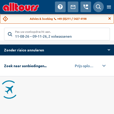
Advies & boeking 📞 +49 (0)211 / 5427 4198
Pas uw zoekopdracht aan.
11-08-26
–
09-11-26
,
2 volwassenen
Zonder risico annuleren
Prijs oplopend
Zoek naar aanbiedingen...