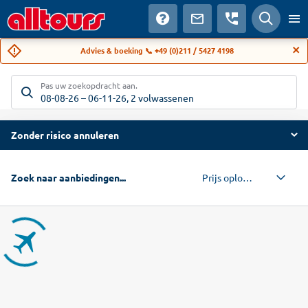
Advies & boeking 📞 +49 (0)211 / 5427 4198
Pas uw zoekopdracht aan.
08-08-26
–
06-11-26
,
2 volwassenen
Zonder risico annuleren
Prijs oplopend
Zoek naar aanbiedingen...