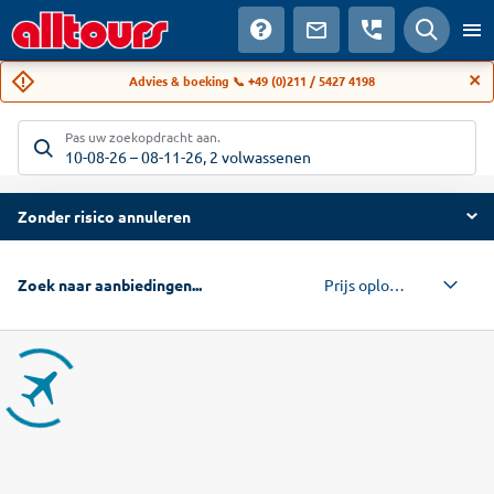
Advies & boeking 📞 +49 (0)211 / 5427 4198
Pas uw zoekopdracht aan.
10-08-26
–
08-11-26
,
2 volwassenen
Zonder risico annuleren
Prijs oplopend
Zoek naar aanbiedingen...