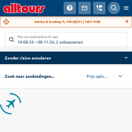
Advies & boeking 📞 +49 (0)211 / 5427 4198
Pas uw zoekopdracht aan.
10-08-26
–
08-11-26
,
2 volwassenen
Zonder risico annuleren
Prijs oplopend
Zoek naar aanbiedingen...