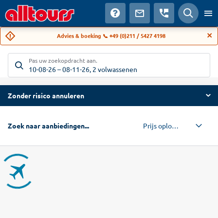
Advies & boeking 📞 +49 (0)211 / 5427 4198
Pas uw zoekopdracht aan.
10-08-26
–
08-11-26
,
2 volwassenen
Zonder risico annuleren
Prijs oplopend
Zoek naar aanbiedingen...