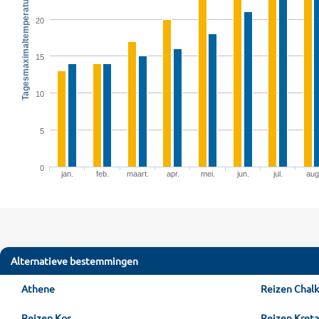
Tagesmaximaltemperatur in °C
20
15
10
5
0
jan.
feb.
maart.
apr.
mei.
jun.
jul.
aug
Alternatieve bestemmingen
Athene
Reizen Chalk
Reizen Kos
Reizen Kreta