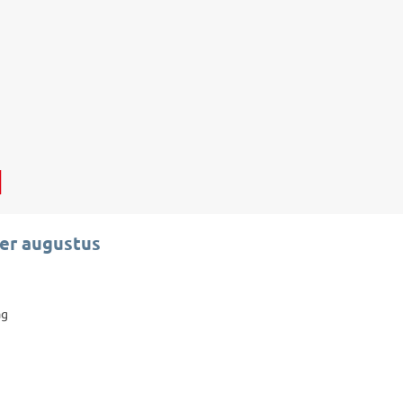
d
er augustus
ag