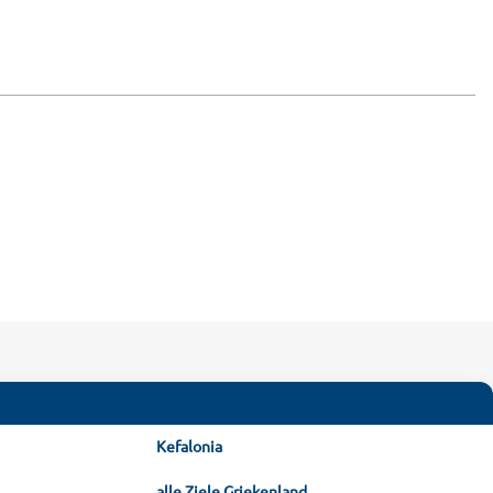
Kefalonia
alle Ziele Griekenland