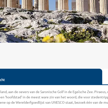
cht
and, aan de oevers van de Saronische Golf in de Egeïsche Zee. Piraeus, 
een ‘hoofdstad’ in de meest ware zin van het woord, die voor stedentri
e op de Werelderfgoedlijst van UNESCO staat, bezoek één van de musea