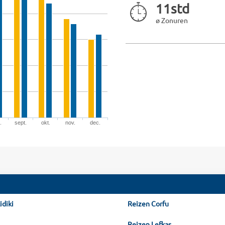
11std
ø Zonuren
.
sept.
okt.
nov.
dec.
idiki
Reizen Corfu
Reizen Lefkas