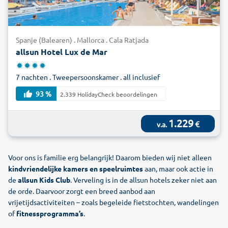
Spanje (Balearen) . Mallorca . Cala Ratjada
allsun Hotel Lux de Mar
7 nachten . Tweepersoonskamer . all inclusief
93 %
2.339 HolidayCheck beoordelingen
1.229
€
v.a.
Voor ons is familie erg belangrijk! Daarom bieden wij niet alleen
kindvriendelijke kamers en speelruimtes
aan, maar ook actie in
de
allsun Kids Club
. Verveling is in de allsun hotels zeker niet aan
de orde. Daarvoor zorgt een breed aanbod aan
vrijetijdsactiviteiten – zoals begeleide fietstochten, wandelingen
of
fitnessprogramma’s
.