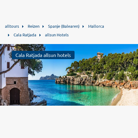
alltours
Reizen
Spanje (Balearen)
Mallorca
Cala Ratjada
allsun Hotels
Cala Ratjada allsun hotels