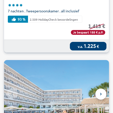
7 nachten . Tweepersoonskamer . all inclusief
93 %
2.509 HolidayCheck beoordelingen
1.413 €
Je bespaart 188 € p.P.
1.225
€
v.a.