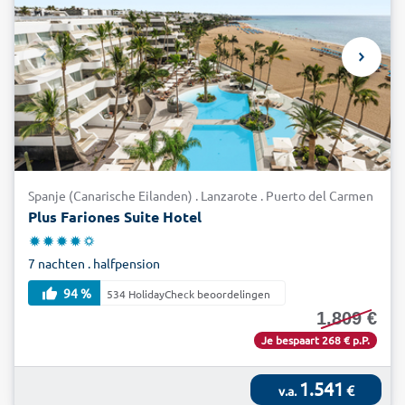
Spanje (Canarische Eilanden) . Lanzarote . Puerto del Carmen
Plus Fariones Suite Hotel
7 nachten . halfpension
94 %
534 HolidayCheck beoordelingen
1.809 €
Je bespaart 268 € p.P.
1.541
€
v.a.