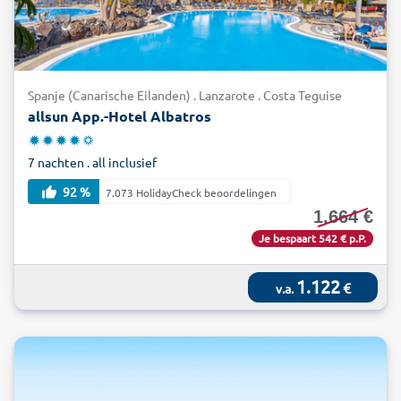
geniet u van een fantastisch uitzicht over Lanzarote. U vindt
er ook twee musea waar u in de voetsporen van piraten en
emigranten kunt treden. Boek uw last minute vakantie op
Lanzarote nu bijzonder voordelig bij alltours en maak kennis
Spanje (Canarische Eilanden) . Lanzarote . Costa Teguise
met de unieke charme van dit vulkaaneiland.
allsun App.-Hotel Albatros
7 nachten . all inclusief
92 %
7.073 HolidayCheck beoordelingen
1.664 €
Je bespaart 542 € p.P.
1.122
€
v.a.