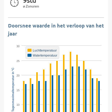
9std
ø Zonuren
Doorsnee waarde in het verloop van het
jaar
30
Luchttemperatuur
Watertemperatuur
25
Tagesmaximaltemperatur in °C
20
15
10