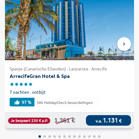
Spanje (Canarische Eilanden) . Lanzarote . Arrecife
ArrecifeGran Hotel & Spa
7 nachten . ontbijt
97 %
580 HolidayCheck beoordelingen
1.131
1.361 €
€
Je bespaart 230 € p.P.
v.a.