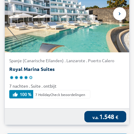
Spanje (Canarische Eilanden) . Lanzarote . Puerto Calero
Royal Marina Suites
7 nachten . Suite . ontbijt
100 %
7 HolidayCheck beoordelingen
1.548
€
v.a.