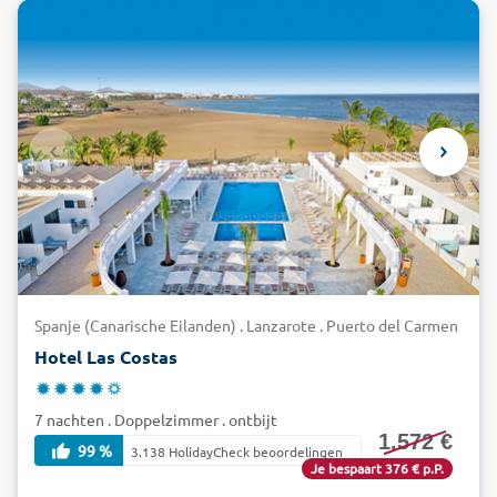
Spanje (Canarische Eilanden) . Lanzarote . Puerto del Carmen
Hotel Las Costas
7 nachten . Doppelzimmer . ontbijt
1.572 €
99 %
3.138 HolidayCheck beoordelingen
Je bespaart 376 € p.P.