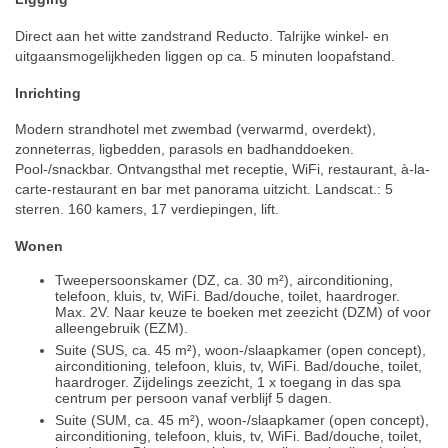
Direct aan het witte zandstrand Reducto. Talrijke winkel- en
uitgaansmogelijkheden liggen op ca. 5 minuten loopafstand.
Inrichting
Modern strandhotel met zwembad (verwarmd, overdekt),
zonneterras, ligbedden, parasols en badhanddoeken.
Pool-/snackbar. Ontvangsthal met receptie, WiFi, restaurant, à-la-
carte-restaurant en bar met panorama uitzicht. Landscat.: 5
sterren. 160 kamers, 17 verdiepingen, lift.
Wonen
Tweepersoonskamer (DZ, ca. 30 m²), airconditioning,
telefoon, kluis, tv, WiFi. Bad/douche, toilet, haardroger.
Max. 2V. Naar keuze te boeken met zeezicht (DZM) of voor
alleengebruik (EZM).
Suite (SUS, ca. 45 m²), woon-/slaapkamer (open concept),
airconditioning, telefoon, kluis, tv, WiFi. Bad/douche, toilet,
haardroger. Zijdelings zeezicht, 1 x toegang in das spa
centrum per persoon vanaf verblijf 5 dagen.
Suite (SUM, ca. 45 m²), woon-/slaapkamer (open concept),
airconditioning, telefoon, kluis, tv, WiFi. Bad/douche, toilet,