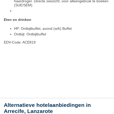
haardroger. Directe zeezicht, voor alleengebruik te boeken
(SUE/SEM).
Eten en drinken
HP: Ontbijtbuffet, avond (w/k) Buffet
Ontbijt: Ontbijtbuffet
EDV-Code: ACE819
Hotelmerkmale
Plaats / kaart
Weer
Alternatieve hotelaanbiedingen in
Arrecife, Lanzarote