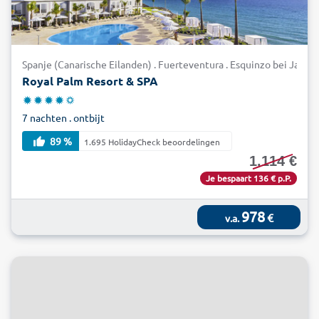
voordelig bij alltours – de zon wacht u op!
Spanje (Canarische Eilanden) . Fuerteventura . Esquinzo bei Jandia
Royal Palm Resort & SPA
7 nachten . ontbijt
89 %
1.695 HolidayCheck beoordelingen
1.114 €
Je bespaart 136 € p.P.
978
€
v.a.