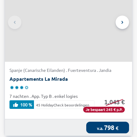
Spanje (Canarische Eilanden) . Fuerteventura . Jandia
Appartements La Mirada
7 nachten . App. Typ B . enkel logies
1.043 €
100 %
45 HolidayCheck beoordelingen
Je bespaart 245 € p.P.
798
€
v.a.