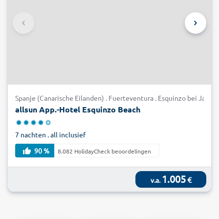
Spanje (Canarische Eilanden) . Fuerteventura . Esquinzo bei Jandia
allsun App.-Hotel Esquinzo Beach
7 nachten . all inclusief
90 %
8.082 HolidayCheck beoordelingen
1.005
€
v.a.