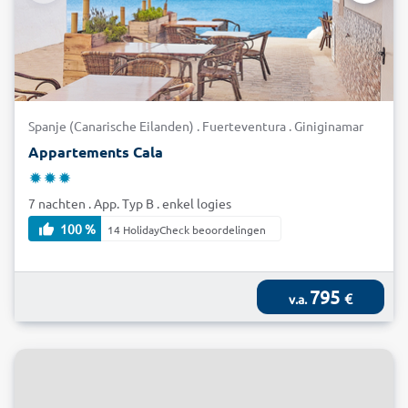
Spanje (Canarische Eilanden) . Fuerteventura . Giniginamar
Appartements Cala
7 nachten . App. Typ B . enkel logies
100 %
14 HolidayCheck beoordelingen
795
€
v.a.