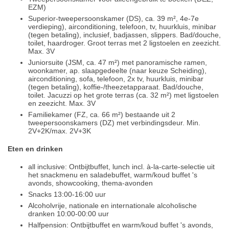
EZM)
Superior-tweepersoonskamer (DS), ca. 39 m², 4e-7e
verdieping), airconditioning, telefoon, tv, huurkluis, minibar
(tegen betaling), inclusief, badjassen, slippers. Bad/douche,
toilet, haardroger. Groot terras met 2 ligstoelen en zeezicht.
Max. 3V
Juniorsuite (JSM, ca. 47 m²) met panoramische ramen,
woonkamer, ap. slaapgedeelte (naar keuze Scheiding),
airconditioning, sofa, telefoon, 2x tv, huurkluis, minibar
(tegen betaling), koffie-/theezetapparaat. Bad/douche,
toilet. Jacuzzi op het grote terras (ca. 32 m²) met ligstoelen
en zeezicht. Max. 3V
Familiekamer (FZ, ca. 66 m²) bestaande uit 2
tweepersoonskamers (DZ) met verbindingsdeur. Min.
2V+2K/max. 2V+3K
Eten en drinken
all inclusive: Ontbijtbuffet, lunch incl. à-la-carte-selectie uit
het snackmenu en saladebuffet, warm/koud buffet 's
avonds, showcooking, thema-avonden
Snacks 13:00-16:00 uur
Alcoholvrije, nationale en internationale alcoholische
dranken 10:00-00:00 uur
Halfpension: Ontbijtbuffet en warm/koud buffet 's avonds,