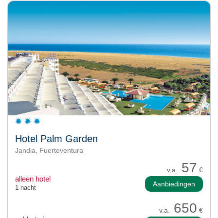
Hotel Palm Garden
Jandia, Fuerteventura
57
v.a.
€
alleen hotel
Aanbiedingen
1 nacht
650
v.a.
€