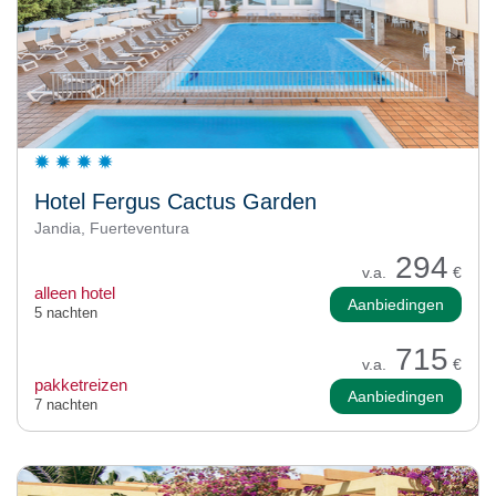
Hotel Fergus Cactus Garden
Jandia, Fuerteventura
294
v.a.
€
alleen hotel
Aanbiedingen
5 nachten
715
v.a.
€
pakketreizen
Aanbiedingen
7 nachten