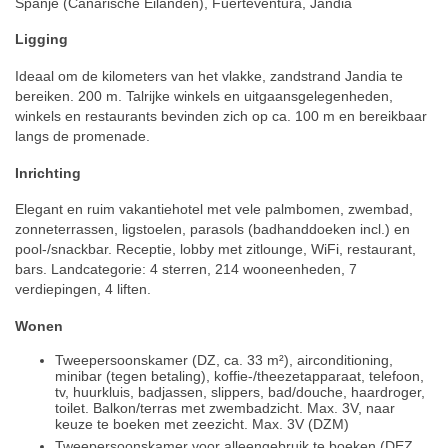
Spanje (Canarische Eilanden), Fuerteventura, Jandia
Ligging
Ideaal om de kilometers van het vlakke, zandstrand Jandia te
bereiken. 200 m. Talrijke winkels en uitgaansgelegenheden,
winkels en restaurants bevinden zich op ca. 100 m en bereikbaar
langs de promenade.
Inrichting
Elegant en ruim vakantiehotel met vele palmbomen, zwembad,
zonneterrassen, ligstoelen, parasols (badhanddoeken incl.) en
pool-/snackbar. Receptie, lobby met zitlounge, WiFi, restaurant,
bars. Landcategorie: 4 sterren, 214 wooneenheden, 7
verdiepingen, 4 liften.
Wonen
Tweepersoonskamer (DZ, ca. 33 m²), airconditioning,
minibar (tegen betaling), koffie-/theezetapparaat, telefoon,
tv, huurkluis, badjassen, slippers, bad/douche, haardroger,
toilet. Balkon/terras met zwembadzicht. Max. 3V, naar
keuze te boeken met zeezicht. Max. 3V (DZM)
Tweepersoonskamer voor alleengebruik te boeken (DEZ,