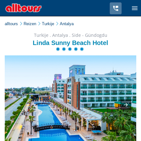
alltours
Reizen
Turkije
Antalya
Turkije . Antalya . Side - Gündogdu
Linda Sunny Beach Hotel