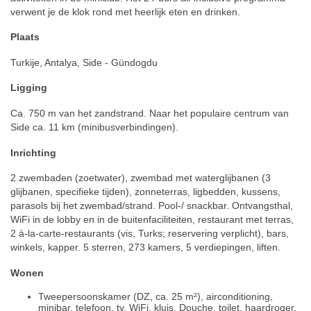
verwent je de klok rond met heerlijk eten en drinken.
Plaats
Turkije, Antalya, Side - Gündogdu
Ligging
Ca. 750 m van het zandstrand. Naar het populaire centrum van
Side ca. 11 km (minibusverbindingen).
Inrichting
2 zwembaden (zoetwater), zwembad met waterglijbanen (3
glijbanen, specifieke tijden), zonneterras, ligbedden, kussens,
parasols bij het zwembad/strand. Pool-/ snackbar. Ontvangsthal,
WiFi in de lobby en in de buitenfaciliteiten, restaurant met terras,
2 à-la-carte-restaurants (vis, Turks; reservering verplicht), bars,
winkels, kapper. 5 sterren, 273 kamers, 5 verdiepingen, liften.
Wonen
Tweepersoonskamer (DZ, ca. 25 m²), airconditioning,
minibar, telefoon, tv, WiFi, kluis. Douche, toilet, haardroger.