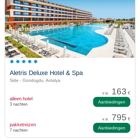
Aletris Deluxe Hotel & Spa
Side - Gündogdu, Antalya
163
v.a.
€
alleen hotel
Aanbiedingen
3 nachten
795
v.a.
€
pakketreizen
Aanbiedingen
7 nachten