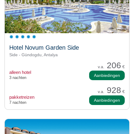
Hotel Novum Garden Side
Side - Gündogdu, Antalya
206
v.a.
€
alleen hotel
Aanbiedingen
3 nachten
928
v.a.
€
pakketreizen
Aanbiedingen
7 nachten