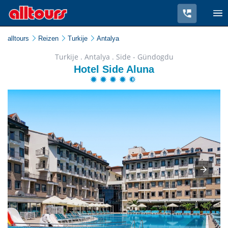
alltours
Reizen
Turkije
Antalya
Turkije . Antalya . Side - Gündogdu
Hotel Side Aluna