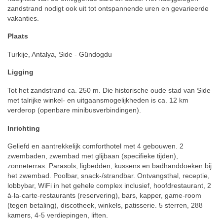
zandstrand nodigt ook uit tot ontspannende uren en gevarieerde
vakanties.
Plaats
Turkije, Antalya, Side - Gündogdu
Ligging
Tot het zandstrand ca. 250 m. Die historische oude stad van Side
met talrijke winkel- en uitgaansmogelijkheden is ca. 12 km
verderop (openbare minibusverbindingen).
Inrichting
Geliefd en aantrekkelijk comforthotel met 4 gebouwen. 2
zwembaden, zwembad met glijbaan (specifieke tijden),
zonneterras. Parasols, ligbedden, kussens en badhanddoeken bij
het zwembad. Poolbar, snack-/strandbar. Ontvangsthal, receptie,
lobbybar, WiFi in het gehele complex inclusief, hoofdrestaurant, 2
à-la-carte-restaurants (reservering), bars, kapper, game-room
(tegen betaling), discotheek, winkels, patisserie. 5 sterren, 288
kamers, 4-5 verdiepingen, liften.