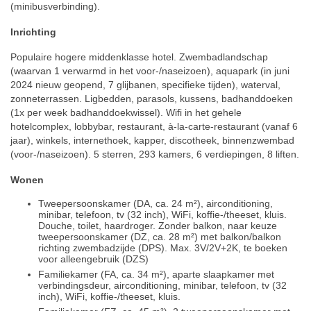
(minibusverbinding).
Inrichting
Populaire hogere middenklasse hotel. Zwembadlandschap
(waarvan 1 verwarmd in het voor-/naseizoen), aquapark (in juni
2024 nieuw geopend, 7 glijbanen, specifieke tijden), waterval,
zonneterrassen. Ligbedden, parasols, kussens, badhanddoeken
(1x per week badhanddoekwissel). Wifi in het gehele
hotelcomplex, lobbybar, restaurant, à-la-carte-restaurant (vanaf 6
jaar), winkels, internethoek, kapper, discotheek, binnenzwembad
(voor-/naseizoen). 5 sterren, 293 kamers, 6 verdiepingen, 8 liften.
Wonen
Tweepersoonskamer (DA, ca. 24 m²), airconditioning,
minibar, telefoon, tv (32 inch), WiFi, koffie-/theeset, kluis.
Douche, toilet, haardroger. Zonder balkon, naar keuze
tweepersoonskamer (DZ, ca. 28 m²) met balkon/balkon
richting zwembadzijde (DPS). Max. 3V/2V+2K, te boeken
voor alleengebruik (DZS)
Familiekamer (FA, ca. 34 m²), aparte slaapkamer met
verbindingsdeur, airconditioning, minibar, telefoon, tv (32
inch), WiFi, koffie-/theeset, kluis.