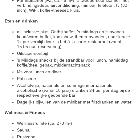
Familiekamer (FZ, ca. 45 m²), 2 tweepersoonskamer met
verbindingsdeur, airconditioning, minibar, telefoon, tv (32
inch), WiFi, koffie-/theeset, kluis.
Eten en drinken
all inclusive plus: Ontbijtbuffet, 's middags en 's avonds
koud/warm buffet, kookshow, thema-avonden, naar keuze
1x per verblijf diner in het à-la-carte-restaurant (vanaf
15.05 uur, reservering)
Uitslapersontbijt
's Middags snacks bij de strandbar voor lunch, namiddag
koffie/thee, gebak, middernachtsnack
IJs voor lunch en diner
Patisserie
Alcoholvrije, nationale en sommige internationale
alcoholische (vanaf 18 jaar) dranken 24 uur per dag bij de
respectievelijke geopende bar
Dagelijks bijvullen van de minibar met frisdranken en water
Wellness & Fitness
Wellnessruimte (ca. 270 m²)
Sauna
Rustzone