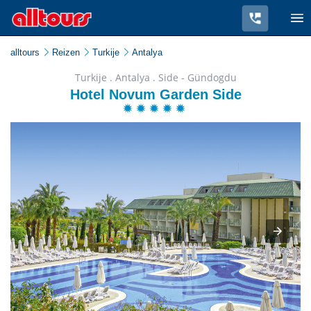
alltours
Reizen
Turkije
Antalya
Turkije . Antalya . Side - Gündogdu
Hotel Novum Garden Side