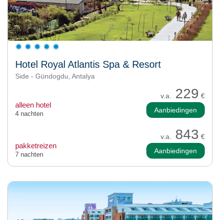
Hotel Royal Atlantis Spa & Resort
Side - Gündogdu, Antalya
229
v.a.
€
alleen hotel
Aanbiedingen
4 nachten
843
v.a.
€
pakketreizen
Aanbiedingen
7 nachten