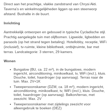
Direct aan het prachtige, vlakke zandstrand van Chrysi Akti.
Taverna's en winkelmogelijkheden liggen op een steenworp
afstand. Bushalte in de buurt.
Inrichting
Aantrekkelijk ontworpen en gebouwd in typische Cycladische stijl.
Prachtig aangelegde tuin met olijfbomen. Ligweide, ligbedden en
parasols (op het strand tegen betaling). Hotellobby, receptie, WiFi
(inclusief), tv-ruimte, kleine bibliotheek, ontbijtruimte, bar met
terras. Landcategorie: 3 sterren, 29 kamers.
Wonen
Bungalow (BU, ca. 22 m²), in de bungalows, modern
ingericht, airconditioning, minikoelkast, tv, WiFi (incl.), kluis.
Douche, toilet, haardroger (op aanvraag). Terras naar de
tuin. Max. 2V+1K
Tweepersoonskamer (DZM, ca. 18 m²), modern ingericht,
airconditioning, minikoelkast, tv, WiFi (incl.), kluis. Douche,
toilet, haardroger (op aanvraag). Balkon/terras, met
zeezicht. Max. 2V
Tweepersoonskamer met zijdelings zeezicht voor
alleengebruik te boeken (DEZ)