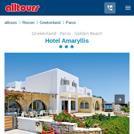
alltours
Reizen
Griekenland
Paros
Griekenland . Paros . Golden Beach
Hotel Amaryllis