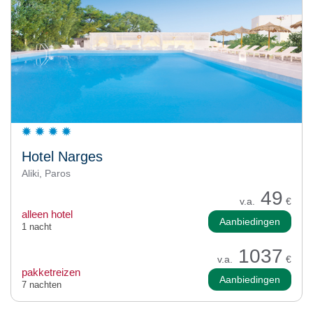
Hotel Narges
Aliki, Paros
49
v.a.
€
alleen hotel
Aanbiedingen
1 nacht
1037
v.a.
€
pakketreizen
Aanbiedingen
7 nachten