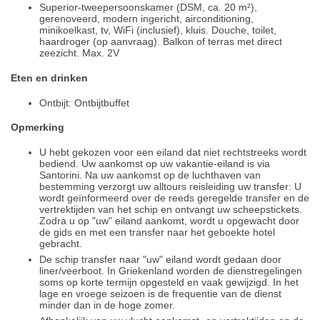
Superior-tweepersoonskamer (DSM, ca. 20 m²),
gerenoveerd, modern ingericht, airconditioning,
minikoelkast, tv, WiFi (inclusief), kluis. Douche, toilet,
haardroger (op aanvraag). Balkon of terras met direct
zeezicht. Max. 2V
Eten en drinken
Ontbijt: Ontbijtbuffet
Opmerking
U hebt gekozen voor een eiland dat niet rechtstreeks wordt
bediend. Uw aankomst op uw vakantie-eiland is via
Santorini. Na uw aankomst op de luchthaven van
bestemming verzorgt uw alltours reisleiding uw transfer: U
wordt geïnformeerd over de reeds geregelde transfer en de
vertrektijden van het schip en ontvangt uw scheepstickets.
Zodra u op "uw" eiland aankomt, wordt u opgewacht door
de gids en met een transfer naar het geboekte hotel
gebracht.
De schip transfer naar "uw" eiland wordt gedaan door
liner/veerboot. In Griekenland worden de dienstregelingen
soms op korte termijn opgesteld en vaak gewijzigd. In het
lage en vroege seizoen is de frequentie van de dienst
minder dan in de hoge zomer.