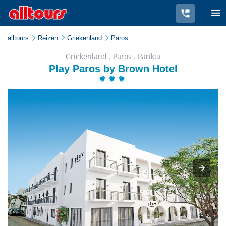
alltours
Reizen
Griekenland
Paros
Griekenland . Paros . Parikia
Play Paros by Brown Hotel