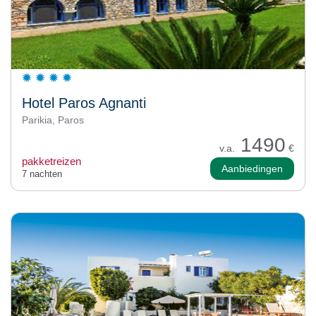
Hotel Paros Agnanti
Parikia, Paros
1490
v.a.
€
pakketreizen
Aanbiedingen
7 nachten