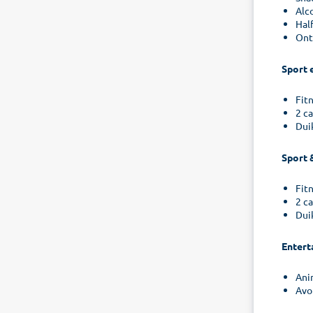
Alc
Hal
Ont
Sport 
Fit
2 c
Dui
Sport 
Fit
2 c
Dui
Entert
Ani
Avo