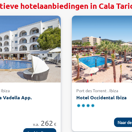
tieve hotelaanbiedingen in Cala Tarid
 Ibiza
Port des Torrent . Ibiza
a Vadella App.
Hotel Occidental Ibiza
262
Naar de
v.a.
€