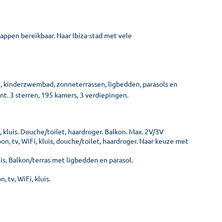
rappen bereikbaar. Naar Ibiza-stad met vele
 kinderzwembad, zonneterrassen, ligbedden, parasols en
nt. 3 sterren, 195 kamers, 3 verdiepingen.
 kluis. Douche/toilet, haardroger. Balkon. Max. 2V/3V
, tv, WiFi, kluis, douche/toilet, haardroger. Naar keuze met
luis. Balkon/terras met ligbedden en parasol.
 tv, WiFi, kluis.