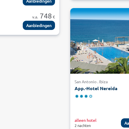
Aanbiedingen
748
v.a.
€
n
Aanbiedingen
San Antonio . Ibiza
App.-Hotel Nereida
alleen hotel
Aa
2 nachten