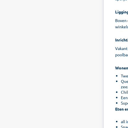
Liggin
Boven d
winkelm
Inricht
Vakant
poolbar
Wone
Twee
Que
zee
Chil
Eenp
Supe
Eten e
all 
Sna