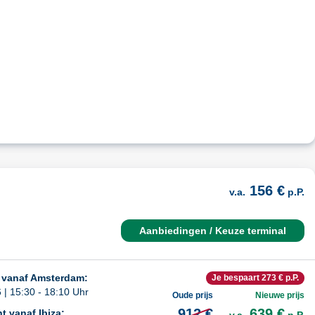
156 €
v.a.
p.P.
Aanbiedingen / Keuze terminal
 vanaf Amsterdam:
Je bespaart 273 € p.P.
| 15:30 - 18:10 Uhr
Oude prijs
Nieuwe prijs
912 €
639 €
t vanaf Ibiza: