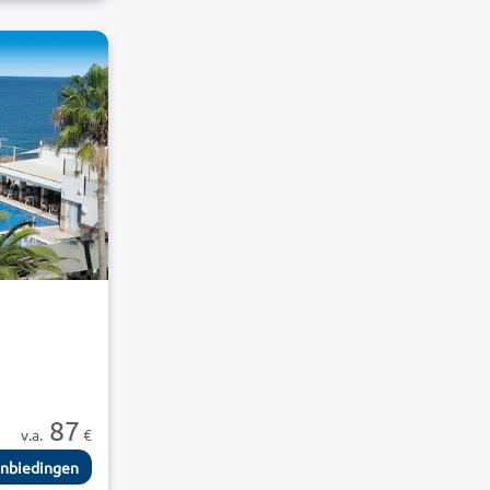
87
v.a.
€
nbiedingen