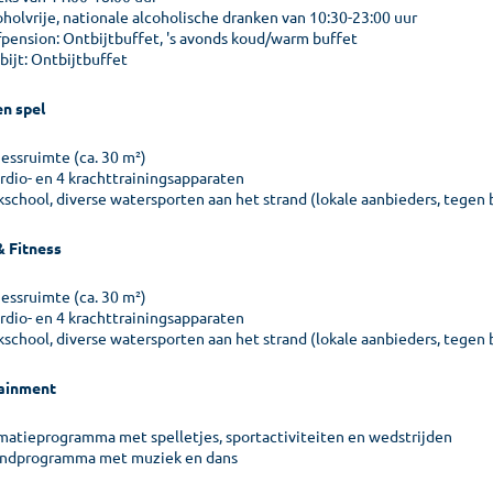
oholvrije, nationale alcoholische dranken van 10:30-23:00 uur
fpension: Ontbijtbuffet, 's avonds koud/warm buffet
bijt: Ontbijtbuffet
en spel
nessruimte (ca. 30 m²)
ardio- en 4 krachttrainingsapparaten
kschool, diverse watersporten aan het strand (lokale aanbieders, tegen 
& Fitness
nessruimte (ca. 30 m²)
ardio- en 4 krachttrainingsapparaten
kschool, diverse watersporten aan het strand (lokale aanbieders, tegen 
ainment
matieprogramma met spelletjes, sportactiviteiten en wedstrijden
ndprogramma met muziek en dans