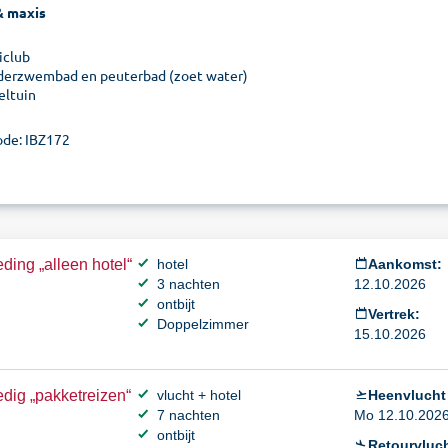
& maxis
iclub
derzwembad en peuterbad (zoet water)
eltuin
de: IBZ172
ding „alleen hotel“
hotel
Aankomst:
3 nachten
12.10.2026
ontbijt
Vertrek:
Doppelzimmer
15.10.2026
dig „pakketreizen“
vlucht + hotel
Heenvlucht
7 nachten
Mo 12.10.2026 
ontbijt
Retourvluch