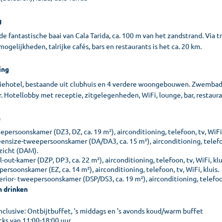
g
e fantastische baai van Cala Tarida, ca. 100 m van het zandstrand. Via t
ogelijkheden, talrijke cafés, bars en restaurants is het ca. 20 km.
ing
iehotel, bestaande uit clubhuis en 4 verdere woongebouwen. Zwembad,
. Hotellobby met receptie, zitgelegenheden, WiFi, lounge, bar, restaura
n
persoonskamer (DZ3, DZ, ca. 19 m²), airconditioning, telefoon, tv, WiFi,
ensize-tweepersoonskamer (DA/DA3, ca. 15 m²), airconditioning, telefoon
zicht (DAM).
l-out-kamer (DZP, DP3, ca. 22 m²), airconditioning, telefoon, tv, WiFi, k
ersoonskamer (EZ, ca. 14 m²), airconditioning, telefoon, tv, WiFi, kluis.
rior- tweepersoonskamer (DSP/DS3, ca. 19 m²), airconditioning, telefoon,
n drinken
inclusive: Ontbijtbuffet, 's middags en 's avonds koud/warm buffet
cks van 11:00-18:00 uur