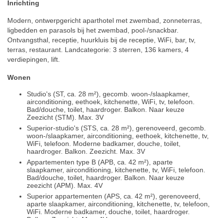
Inrichting
Modern, ontwerpgericht aparthotel met zwembad, zonneterras,
ligbedden en parasols bij het zwembad, pool-/snackbar.
Ontvangsthal, receptie, huurkluis bij de receptie, WiFi, bar, tv,
terras, restaurant. Landcategorie: 3 sterren, 136 kamers, 4
verdiepingen, lift.
Wonen
Studio's (ST, ca. 28 m²), gecomb. woon-/slaapkamer,
airconditioning, eethoek, kitchenette, WiFi, tv, telefoon.
Bad/douche, toilet, haardroger. Balkon. Naar keuze
Zeezicht (STM). Max. 3V
Superior-studio's (STS, ca. 28 m²), gerenoveerd, gecomb.
woon-/slaapkamer, airconditioning, eethoek, kitchenette, tv,
WiFi, telefoon. Moderne badkamer, douche, toilet,
haardroger. Balkon. Zeezicht. Max. 3V
Appartementen type B (APB, ca. 42 m²), aparte
slaapkamer, airconditioning, kitchenette, tv, WiFi, telefoon.
Bad/douche, toilet, haardroger. Balkon. Naar keuze
zeezicht (APM). Max. 4V
Superior appartementen (APS, ca. 42 m²), gerenoveerd,
aparte slaapkamer, airconditioning, kitchenette, tv, telefoon,
WiFi. Moderne badkamer, douche, toilet, haardroger.