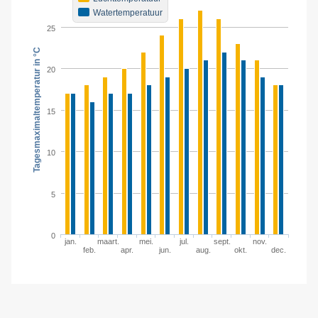
Watertemperatuur
25
Tagesmaximaltemperatur in °C
20
15
10
5
0
jan.
maart.
mei.
jul.
sept.
nov.
feb.
apr.
jun.
aug.
okt.
dec.