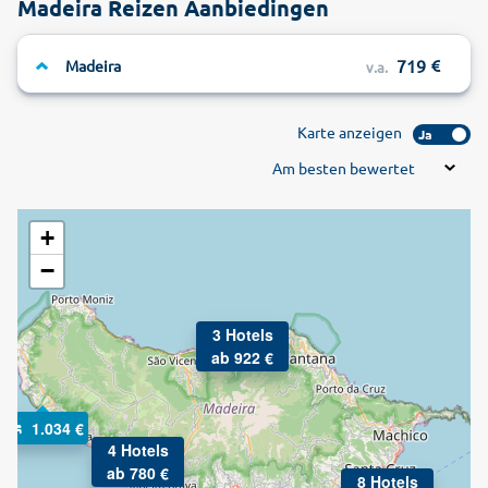
Madeira Reizen Aanbiedingen
719
Madeira
v.a.
Karte anzeigen
Ja
Am besten bewertet
+
−
3 Hotels
ab 922 €
1.034 €
4 Hotels
ab 780 €
8 Hotels