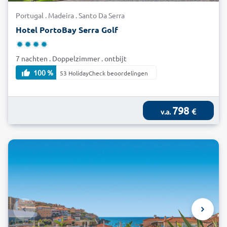
Portugal . Madeira . Santo Da Serra
Hotel PortoBay Serra Golf
7 nachten . Doppelzimmer . ontbijt
100 %
53 HolidayCheck beoordelingen
798
€
v.a.