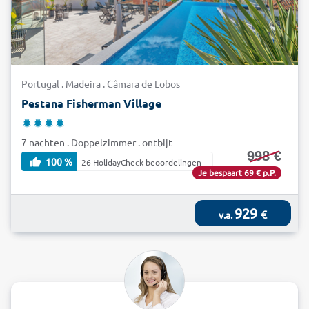
Portugal . Madeira . Câmara de Lobos
Pestana Fisherman Village
7 nachten . Doppelzimmer . ontbijt
998 €
100 %
26 HolidayCheck beoordelingen
Je bespaart 69 € p.P.
929
€
v.a.