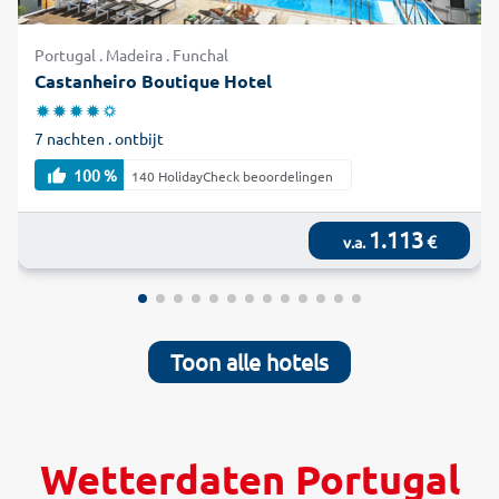
Portugal . Madeira . Funchal
Castanheiro Boutique Hotel
7 nachten . ontbijt
100 %
140 HolidayCheck beoordelingen
1.113
€
v.a.
Toon alle hotels
Wetterdaten Portugal