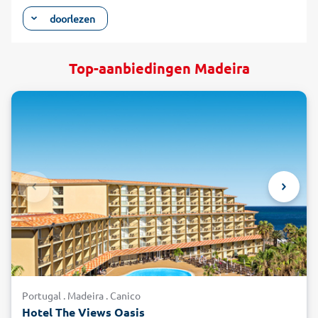
vegetatie maken van een reis naar Madeira een
doorlezen
onvergetelijke ervaring. In de buurt van het hoofdeiland
bevinden zich de kleinere zustereilanden Porto Santo en
Ilhas Desertas met hun betoverende zandstranden. Er valt
Top-aanbiedingen Madeira
heel wat te ontdekken tijdens een vakantie in Madeira: het
hele eiland wordt gekenmerkt door middel- en
hooggebergte met kliffen, majestueuze toppen en diepe
afgronden. Vanop de skywalk op de Cabo Girão, de tweede
hoogste klif ter wereld, geniet u van een uitzicht op de 589
meter diepe afgrond onder u. Ook in het oosten lopen kliffen
steil omlaag de diepblauwe zee in. In Ponta de Sao Lourenco
bereiken deze de zeebodem op een diepte van tot wel 4000
meter. Het hoogste punt van Madeira is de 1862 meter hoge
Pico Ruivo in het midden van het eiland. Op de top geniet u
van een fantastisch panoramisch uitzicht over heel Madeira.
In het westen bevindt zich het mystieke hoog gelegen
plateau Paúl da Serra ('moeras in de bergen'). U geniet
tijdens uw vakantie in Madeira van het lenteklimaat dat er
Portugal . Madeira . Canico
het hele jaar door heerst. Dit is het ideale klimaat voor
Hotel The Views Oasis