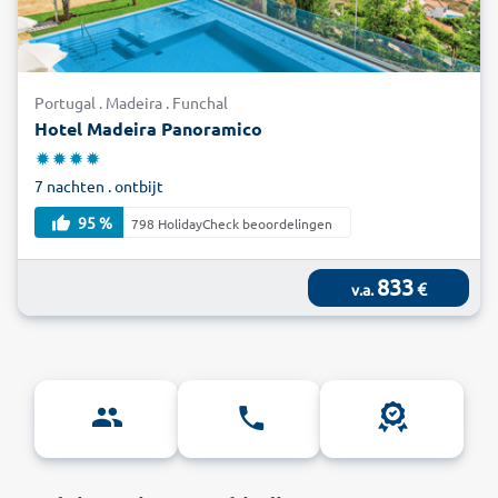
Portugal . Madeira . Funchal
Hotel Madeira Panoramico
7 nachten . ontbijt
95 %
798 HolidayCheck beoordelingen
833
€
v.a.