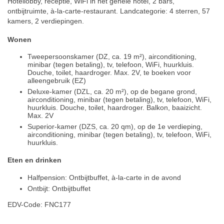
Hotellobby, receptie, WiFi in het gehele hotel, 2 bars,
ontbijtruimte, à-la-carte-restaurant. Landcategorie: 4 sterren, 57
kamers, 2 verdiepingen.
Wonen
Tweepersoonskamer (DZ, ca. 19 m²), airconditioning,
minibar (tegen betaling), tv, telefoon, WiFi, huurkluis.
Douche, toilet, haardroger. Max. 2V, te boeken voor
alleengebruik (EZ)
Deluxe-kamer (DZL, ca. 20 m²), op de begane grond,
airconditioning, minibar (tegen betaling), tv, telefoon, WiFi,
huurkluis. Douche, toilet, haardroger. Balkon, baaizicht.
Max. 2V
Superior-kamer (DZS, ca. 20 qm), op de 1e verdieping,
airconditioning, minibar (tegen betaling), tv, telefoon, WiFi,
huurkluis.
Eten en drinken
Halfpension: Ontbijtbuffet, à-la-carte in de avond
Ontbijt: Ontbijtbuffet
EDV-Code: FNC177