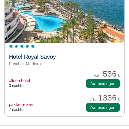
Hotel Royal Savoy
Funchal, Madeira
536
v.a.
€
alleen hotel
Aanbiedingen
3 nachten
1336
v.a.
€
pakketreizen
Aanbiedingen
7 nachten