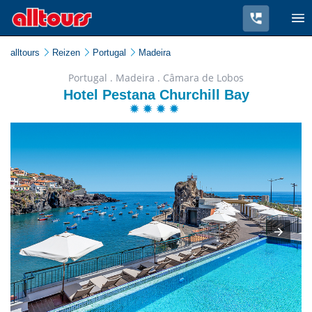
alltours
Reizen
Portugal
Madeira
Portugal . Madeira . Câmara de Lobos
Hotel Pestana Churchill Bay