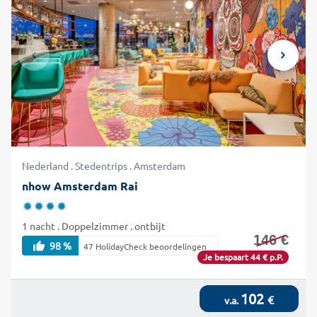
Nederland . Stedentrips . Amsterdam
nhow Amsterdam Rai
1 nacht . Doppelzimmer . ontbijt
146 €
98 %
47 HolidayCheck beoordelingen
Je bespaart 44 € p.P.
102
€
v.a.