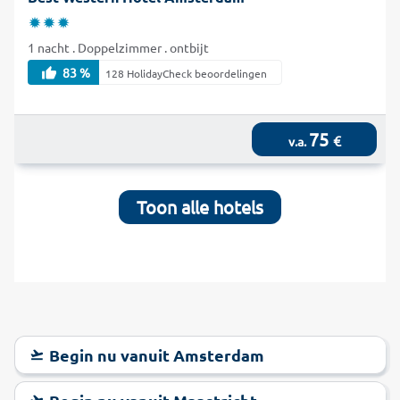
1 nacht . Doppelzimmer . ontbijt
83 %
128 HolidayCheck beoordelingen
75
€
v.a.
Toon alle hotels
Begin nu vanuit Amsterdam