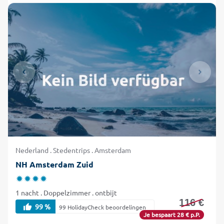
Nederland . Stedentrips . Amsterdam
NH Amsterdam Zuid
1 nacht . Doppelzimmer . ontbijt
116 €
99 %
99 HolidayCheck beoordelingen
Je bespaart 28 € p.P.