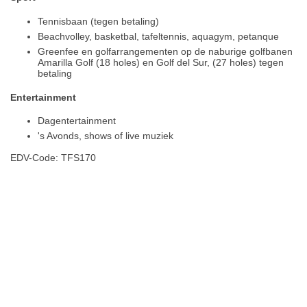
Tennisbaan (tegen betaling)
Beachvolley, basketbal, tafeltennis, aquagym, petanque
Greenfee en golfarrangementen op de naburige golfbanen
Amarilla Golf (18 holes) en Golf del Sur, (27 holes) tegen
betaling
Entertainment
Dagentertainment
's Avonds, shows of live muziek
EDV-Code: TFS170
Hotelmerkmale
Plaats / kaart
Weer