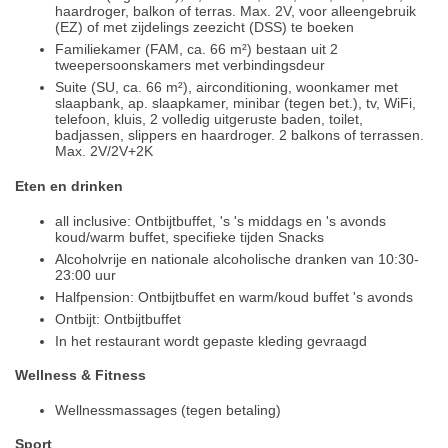
haardroger, balkon of terras. Max. 2V, voor alleengebruik
(EZ) of met zijdelings zeezicht (DSS) te boeken
Familiekamer (FAM, ca. 66 m²) bestaan uit 2
tweepersoonskamers met verbindingsdeur
Suite (SU, ca. 66 m²), airconditioning, woonkamer met
slaapbank, ap. slaapkamer, minibar (tegen bet.), tv, WiFi,
telefoon, kluis, 2 volledig uitgeruste baden, toilet,
badjassen, slippers en haardroger. 2 balkons of terrassen.
Max. 2V/2V+2K
Eten en drinken
all inclusive: Ontbijtbuffet, 's 's middags en 's avonds
koud/warm buffet, specifieke tijden Snacks
Alcoholvrije en nationale alcoholische dranken van 10:30-
23:00 uur
Halfpension: Ontbijtbuffet en warm/koud buffet 's avonds
Ontbijt: Ontbijtbuffet
In het restaurant wordt gepaste kleding gevraagd
Wellness & Fitness
Wellnessmassages (tegen betaling)
Sport