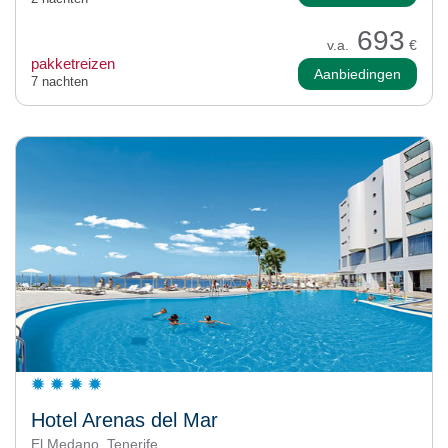
693
v.a.
€
pakketreizen
Aanbiedingen
7 nachten
Hotel Arenas del Mar
El Medano, Tenerife