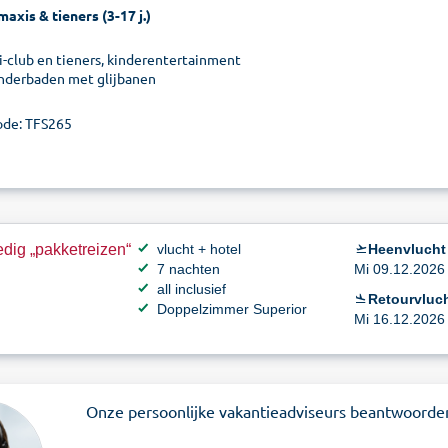
maxis & tieners (3-17 j.)
i-club en tieners, kinderentertainment
inderbaden met glijbanen
de: TFS265
dig „pakketreizen“
vlucht + hotel
Heenvlucht
7 nachten
Mi 09.12.2026 
all inclusief
Retourvluch
Doppelzimmer Superior
Mi 16.12.2026 
Onze persoonlijke vakantieadviseurs beantwoorde