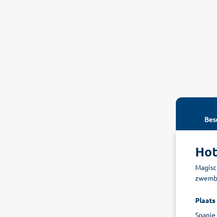
Besc
Hot
Magisc
zwembad
Plaats
Spanje 