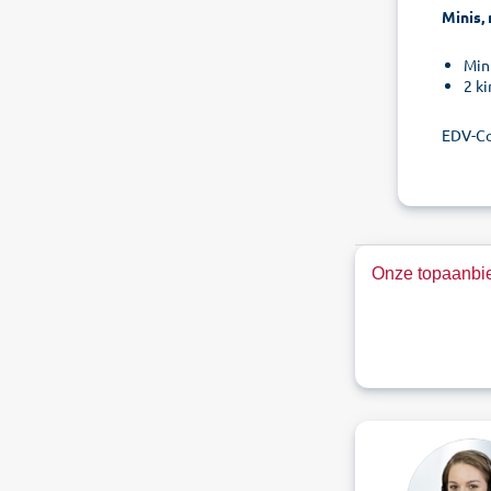
Minis, 
Min
2 k
EDV-Co
Onze topaanbie