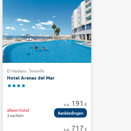
El Medano . Tenerife
Hotel Arenas del Mar
191
v.a.
€
alleen hotel
Aanbiedingen
3 nachten
717
v.a.
€