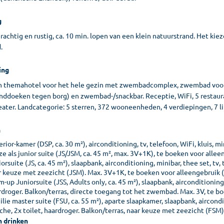
g
rachtig en rustig, ca. 10 min. lopen van een klein natuurstrand. Het kiez
.
ing
 themahotel voor het hele gezin met zwembadcomplex, zwembad voor v
nddoeken tegen borg) en zwembad-/snackbar. Receptie, WiFi, 5 restaura
ater. Landcategorie: 5 sterren, 372 wooneenheden, 4 verdiepingen, 7 li
n
rior-kamer (DSP, ca. 30 m²), airconditioning, tv, telefoon, WiFi, kluis, m
e als junior suite (JS/JSM, ca. 45 m², max. 3V+1K), te boeken voor alle
orsuite (JS, ca. 45 m²), slaapbank, airconditioning, minibar, thee set, tv,
r keuze met zeezicht (JSM). Max. 3V+1K, te boeken voor alleengebruik 
-up Juniorsuite (JSS, Adults only, ca. 45 m²), slaapbank, airconditioning, 
rdroger. Balkon/terras, directe toegang tot het zwembad. Max. 3V, te b
lie master suite (FSU, ca. 55 m²), aparte slaapkamer, slaapbank, airconditi
che, 2x toilet, haardroger. Balkon/terras, naar keuze met zeezicht (FSM
n drinken