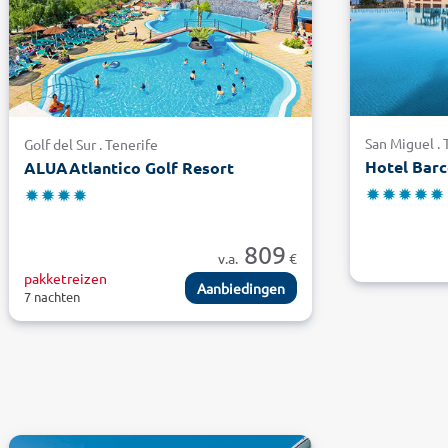
San Miguel . 
Golf del Sur . Tenerife
Hotel Barc
ALUAAtlantico Golf Resort
809
v.a.
€
pakketreizen
Aanbiedingen
7 nachten