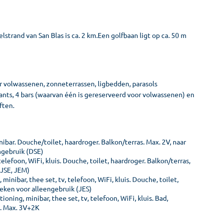
elstrand van San Blas is ca. 2 km.Een golfbaan ligt op ca. 50 m
olwassenen, zonneterrassen, ligbedden, parasols
nts, 4 bars (waarvan één is gereserveerd voor volwassenen) en
ften.
inibar. Douche/toilet, haardroger. Balkon/terras. Max. 2V, naar
engebruik (DSE)
 telefoon, WiFi, kluis. Douche, toilet, haardroger. Balkon/terras,
(JSE, JEM)
minibar, thee set, tv, telefoon, WiFi, kluis. Douche, toilet,
oeken voor alleengebruik (JES)
oning, minibar, thee set, tv, telefoon, WiFi, kluis. Bad,
). Max. 3V+2K