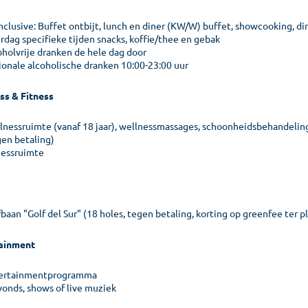
inclusive: Buffet ontbijt, lunch en diner (KW/W) buffet, showcooking, di
rdag specifieke tijden snacks, koffie/thee en gebak
oholvrije dranken de hele dag door
ionale alcoholische dranken 10:00-23:00 uur
ss & Fitness
lnessruimte (vanaf 18 jaar), wellnessmassages, schoonheidsbehandelin
gen betaling)
nessruimte
baan "Golf del Sur" (18 holes, tegen betaling, korting op greenfee ter p
ainment
ertainmentprogramma
vonds, shows of live muziek