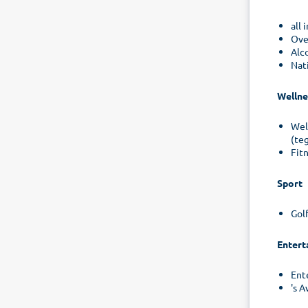
all 
Ove
Alc
Nat
Wellne
Wel
(te
Fit
Sport
Golf
Entert
Ent
's A