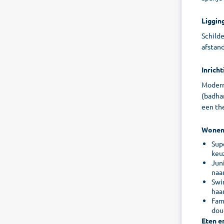
Liggin
Schilde
afstand
Inricht
Modern
(badha
een the
Wone
Supe
keuz
Juni
naa
Swim
haa
Fami
dou
Eten e