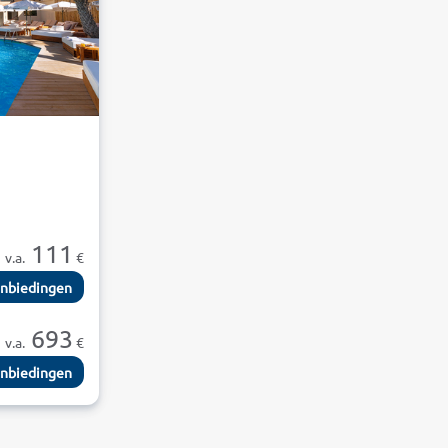
111
v.a.
€
nbiedingen
693
v.a.
€
nbiedingen