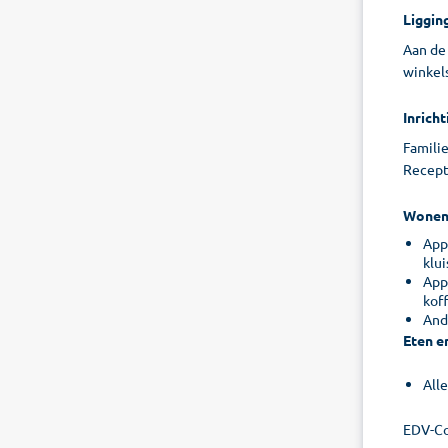
Liggin
Aan de 
winkels
Inricht
Familie
Recepti
Wone
App
klui
App
koff
And
Eten e
All
EDV-Co