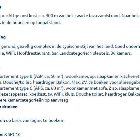
g
prachtige oostkust, ca. 400 m van het zwarte lava zandstrand. Naar het
 in de buurt en op loopafstand.
ing
 gerund, gezellig complex in de typische stijl van het land. Goed ond
e, WiFi. Hoofdrestaurant, bar. Landcategorie: 1 sleutels, 36 kamers.
n
artement type B (ASP, ca. 50 m²), woonkamer, ap. slaapkamer, kitchenett
s. Douche/toilet, haardroger. Balkon. Max. 2V, te boeken voor alleengeb
artement type C (APS, ca. 60 m²), woonkamer met sofa, 2 ap. slaapkame
iezetapparaat, koelkast, tv, WiFi, kluis. Douche toilet, haardroger. Balko
ere kamercategorieën op aanvraag
n drinken
een op basis van logies te boeken
de: SPC16