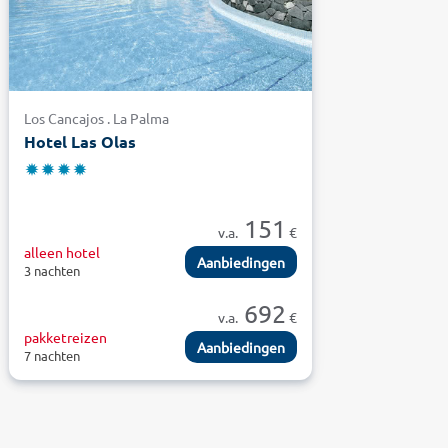
Los Cancajos . La Palma
Hotel Las Olas
151
v.a.
€
alleen hotel
Aanbiedingen
3 nachten
692
v.a.
€
pakketreizen
Aanbiedingen
7 nachten