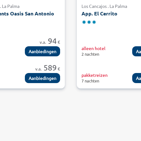
. La Palma
Los Cancajos . La Palma
nts Oasis San Antonio
App. El Cerrito
94
v.a.
€
alleen hotel
Aanbiedingen
Aa
2 nachten
589
v.a.
€
n
pakketreizen
Aanbiedingen
Aa
7 nachten