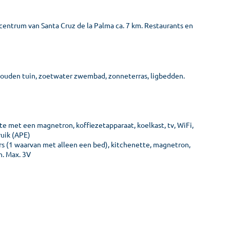
 centrum van Santa Cruz de la Palma ca. 7 km. Restaurants en
erhouden tuin, zoetwater zwembad, zonneterras, ligbedden.
e met een magnetron, koffiezetapparaat, koelkast, tv, WiFi,
ruik (APE)
rs (1 waarvan met alleen een bed), kitchenette, magnetron,
n. Max. 3V