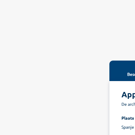
Besc
App
De arch
Plaats
Spanje 