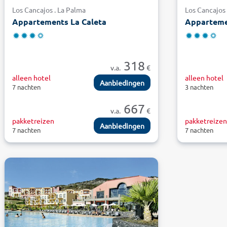
Los Cancajos . La Palma
Los Cancajos 
Appartements La Caleta
Apparteme
318
v.a.
€
alleen hotel
alleen hotel
Aanbiedingen
7 nachten
3 nachten
667
v.a.
€
pakketreizen
pakketreize
Aanbiedingen
7 nachten
7 nachten