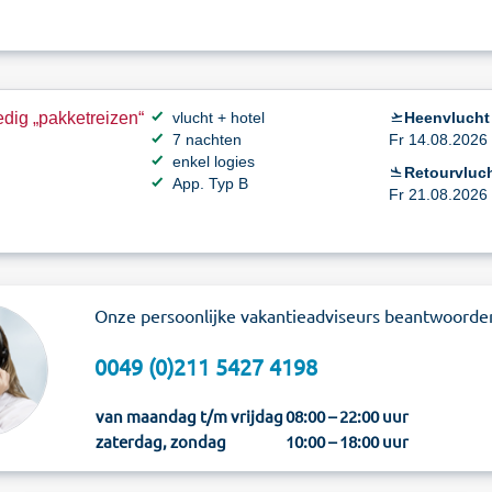
dig „pakketreizen“
vlucht + hotel
Heenvlucht
7 nachten
Fr 14.08.2026 
enkel logies
Retourvluch
App. Typ B
Fr 21.08.2026 
Onze persoonlijke vakantieadviseurs beantwoorde
0049 (0)211 5427 4198
van maandag t/m vrijdag
08:00 – 22:00 uur
zaterdag, zondag
10:00 – 18:00 uur