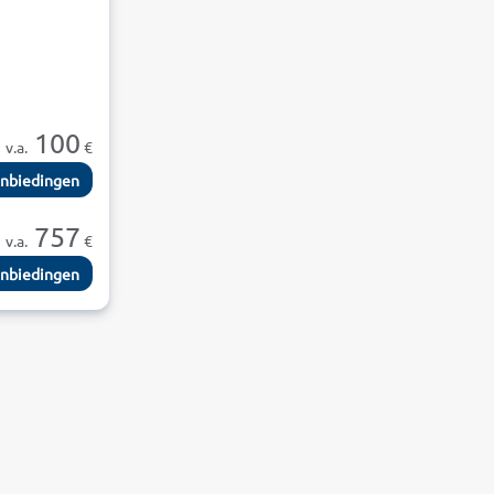
100
v.a.
€
nbiedingen
757
v.a.
€
nbiedingen