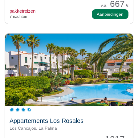
667
v.a.
€
pakketreizen
Aanbiedingen
7 nachten
Appartements Los Rosales
Los Cancajos, La Palma