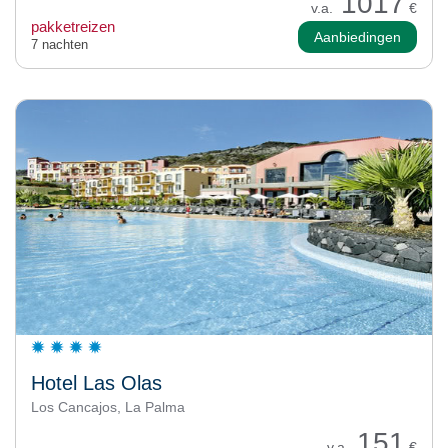
1017
v.a.
€
pakketreizen
Aanbiedingen
7 nachten
Hotel Las Olas
Los Cancajos, La Palma
151
v.a.
€