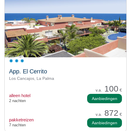
App. El Cerrito
Los Cancajos, La Palma
100
v.a.
€
alleen hotel
Aanbiedingen
2 nachten
872
v.a.
€
pakketreizen
Aanbiedingen
7 nachten