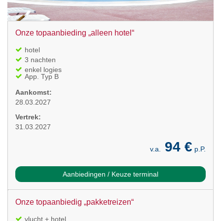
Onze topaanbieding „alleen hotel“
hotel
3 nachten
enkel logies
App. Typ B
Aankomst:
28.03.2027
Vertrek:
31.03.2027
94 €
v.a.
p.P.
Aanbiedingen / Keuze terminal
Onze topaanbiedig „pakketreizen“
vlucht + hotel