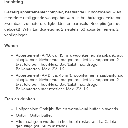
Inrichting
Gezellig appartementencomplex, bestaande uit hoofdgebouw en
meerdere omliggende woongebouwen. In het buitengedeelte met
zwembad, zonneterras, ligbedden en parasols. Receptie (per uur
geboekt), WiFi. Landcategorie: 2 sleutels, 68 appartementen, 2
verdiepingen.
Wonen
Appartement (APQ, ca. 45 m²), woonkamer, slaapbank, ap.
slaapkamer, kitchenette, magnetron, koffiezetapparaat, 2
tv's, telefoon, huurkluis. Bad/toilet, haardroger.
Balkon/terras. Max. 2V+1K
Appartement (AMB, ca. 45 m²), woonkamer, slaapbank, ap.
slaapkamer, kitchenette, magnetron, koffiezetapparaat, 2
tv's, telefoon, huurkluis. Bad/toilet, haardroger.
Balkon/terras met zeezicht. Max. 2V+1K
Eten en drinken
Halfpension: Ontbijtbuffet en warm/koud buffet 's avonds
Ontbijt: Ontbijtbuffet
Alle maaltijden worden in het hotel-restaurant La Caleta
genuttigd (ca. 50 m afstand)