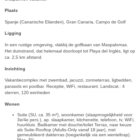
Plaats
Spanje (Canarische Eilanden), Gran Canaria, Campo de Golf
Ligging
In een rustige omgeving, vlakbij de golfbaan van Maspalomas.
Het duinstrand, dat helemaal doorloopt tot Playa del Inglés, ligt op
ca. 2,5 km afstand.
Inrichting
Vakantiecomplex met zwembad, jacuzzi, zonneterras, ligbedden,
parasols en poolbar. Receptie, WiFi, restaurant. Landscat.: 4
sterren, 120 eenheden
Wonen
Suite (SU, ca. 35 m²), woonkamer (slaapmogelijkheid voor
3e/4e pers.), ap. slaapkamer, kitchenette, telefoon, tv, WiFi,
huurkluis. Badkamer met douche/toilet Terras, naar keuze
als Suite-Rooftop (Adults-Only vanaf 18 jaar), met
gemeubileerd dakterras (toegankelijk via een wenteltrap).
Max. 3V