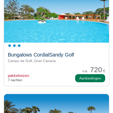
Bungalows CordialSandy Golf
Campo de Golf, Gran Canaria
720
v.a.
€
pakketreizen
Aanbiedingen
7 nachten