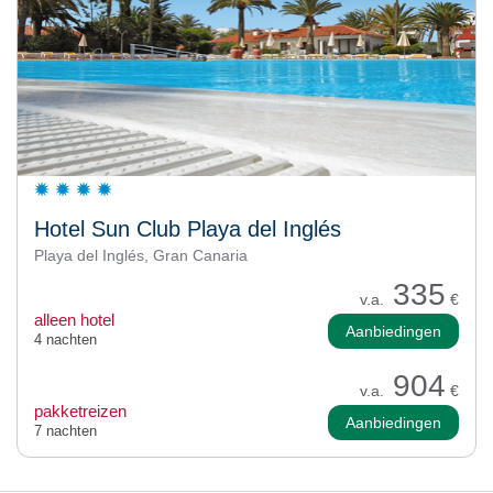
Hotel Sun Club Playa del Inglés
Playa del Inglés, Gran Canaria
335
v.a.
€
alleen hotel
Aanbiedingen
4 nachten
904
v.a.
€
pakketreizen
Aanbiedingen
7 nachten