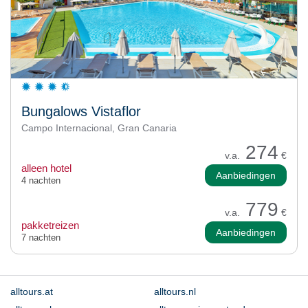
Bungalows Vistaflor
Campo Internacional, Gran Canaria
274
v.a.
€
alleen hotel
Aanbiedingen
4 nachten
779
v.a.
€
pakketreizen
Aanbiedingen
7 nachten
alltours.at
alltours.nl