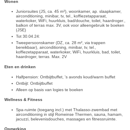
Wonen
Juniorsuites (JS, ca. 45 m²), woonkamer, ap. slaapkamer,
airconditioning, minibar, tv, tel., koffiezetapparaat,
waterkoker, WiFi, huurkluis, bad/douche, toilet, haardroger.,
balkon of terras max. 3V, ook voor alleengebruik te boeken
(JSE)
Tot 30.04.24:
Tweepersoonskamer (DZ, ca. 28 m², via trappen
bereikbaar), airconditioning, minibar, tv, tel.,
koffiezetapparaat, waterkoker, WiFi, huurkluis, bad, toilet,
haardroger, terras. Max. 2V
Eten en drinken
Halfpension: Ontbijtbuffet, 's avonds koud/warm buffet
Ontbijt: Ontbijtbuffet
Alleen op basis van logies te boeken
Wellness & Fitness
Spa-ruimte (toegang incl.) met Thalasso-zwembad met
airconditioning in stijl Romeinse Thermen, sauna, hamam,
jacuzzi, belevenisdouches, massages en fitnessruimte.
Opmerking