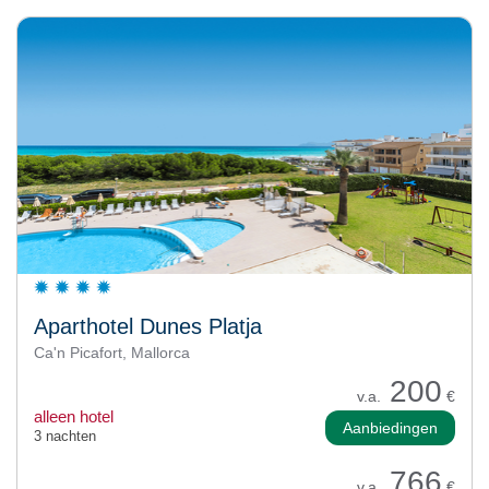
Aparthotel Dunes Platja
Ca'n Picafort, Mallorca
200
v.a.
€
alleen hotel
Aanbiedingen
3 nachten
766
v.a.
€