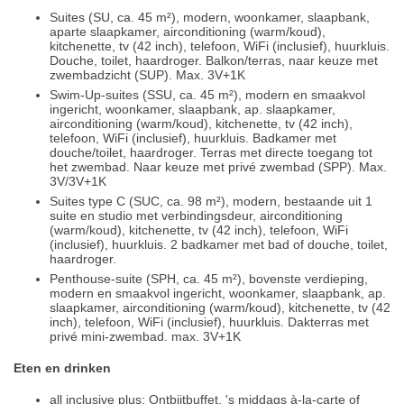
Suites (SU, ca. 45 m²), modern, woonkamer, slaapbank,
aparte slaapkamer, airconditioning (warm/koud),
kitchenette, tv (42 inch), telefoon, WiFi (inclusief), huurkluis.
Douche, toilet, haardroger. Balkon/terras, naar keuze met
zwembadzicht (SUP). Max. 3V+1K
Swim-Up-suites (SSU, ca. 45 m²), modern en smaakvol
ingericht, woonkamer, slaapbank, ap. slaapkamer,
airconditioning (warm/koud), kitchenette, tv (42 inch),
telefoon, WiFi (inclusief), huurkluis. Badkamer met
douche/toilet, haardroger. Terras met directe toegang tot
het zwembad. Naar keuze met privé zwembad (SPP). Max.
3V/3V+1K
Suites type C (SUC, ca. 98 m²), modern, bestaande uit 1
suite en studio met verbindingsdeur, airconditioning
(warm/koud), kitchenette, tv (42 inch), telefoon, WiFi
(inclusief), huurkluis. 2 badkamer met bad of douche, toilet,
haardroger.
Penthouse-suite (SPH, ca. 45 m²), bovenste verdieping,
modern en smaakvol ingericht, woonkamer, slaapbank, ap.
slaapkamer, airconditioning (warm/koud), kitchenette, tv (42
inch), telefoon, WiFi (inclusief), huurkluis. Dakterras met
privé mini-zwembad. max. 3V+1K
Eten en drinken
all inclusive plus: Ontbijtbuffet, 's middags à-la-carte of