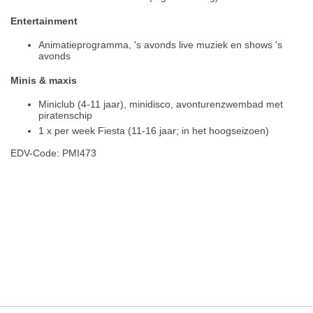
Entertainment
Animatieprogramma, 's avonds live muziek en shows 's
avonds
Minis & maxis
Miniclub (4-11 jaar), minidisco, avonturenzwembad met
piratenschip
1 x per week Fiesta (11-16 jaar; in het hoogseizoen)
EDV-Code: PMI473
Hotelmerkmale
Plaats / kaart
Weer