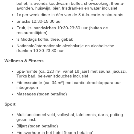
buffet, 's avonds koud/warm buffet, showcooking, thema-
avonden, huiswijn, bier, frisdranken en water inclusief
1x per week diner in één van de 3 à-la-carte-restaurants
Snacks 12:30-15:30 uur
Fruit, ijs, sandwiches 10:30-23:30 uur (buiten de
restauranttijden)
's Middags koffie, thee, gebak
Nationale/internationale alcoholvrije en alcoholische
dranken 10:30-23:30 uur
Wellness & Fitness
Spa-ruimte (ca. 120 m²; vanaf 18 jaar) met sauna, jacuzzi,
Turks bad, belevenisdouches inclusief
Fitnessruimte (ca. 34 m²) met cardio-/krachtapparatuur
inbegrepen
Massages (tegen betaling)
Sport
Multifunctioneel veld, volleybal, tafeltennis, darts, putting
green incl.
Biljart (tegen betaling)
Fietsverhuur in het hotel (tegen betaling)