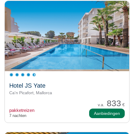
Hotel JS Yate
Ca'n Picafort, Mallorca
833
v.a.
€
pakketreizen
Aanbiedingen
7 nachten