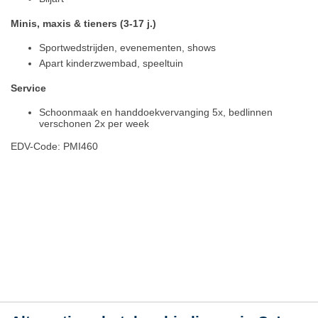
Minis, maxis & tieners (3-17 j.)
Sportwedstrijden, evenementen, shows
Apart kinderzwembad, speeltuin
Service
Schoonmaak en handdoekvervanging 5x, bedlinnen
verschonen 2x per week
EDV-Code: PMI460
Hotelmerkmale
Plaats / kaart
Weer