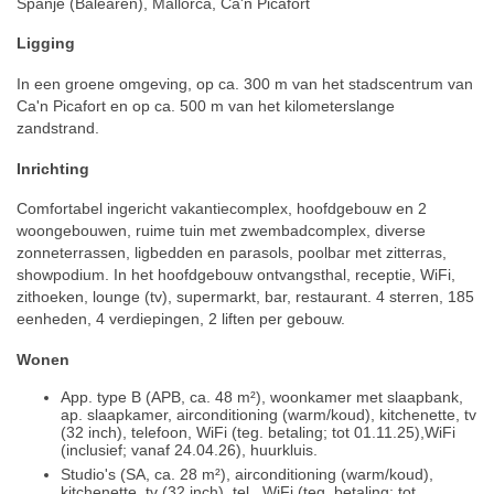
Spanje (Balearen), Mallorca, Ca'n Picafort
Ligging
In een groene omgeving, op ca. 300 m van het stadscentrum van
Ca'n Picafort en op ca. 500 m van het kilometerslange
zandstrand.
Inrichting
Comfortabel ingericht vakantiecomplex, hoofdgebouw en 2
woongebouwen, ruime tuin met zwembadcomplex, diverse
zonneterrassen, ligbedden en parasols, poolbar met zitterras,
showpodium. In het hoofdgebouw ontvangsthal, receptie, WiFi,
zithoeken, lounge (tv), supermarkt, bar, restaurant. 4 sterren, 185
eenheden, 4 verdiepingen, 2 liften per gebouw.
Wonen
App. type B (APB, ca. 48 m²), woonkamer met slaapbank,
ap. slaapkamer, airconditioning (warm/koud), kitchenette, tv
(32 inch), telefoon, WiFi (teg. betaling; tot 01.11.25),WiFi
(inclusief; vanaf 24.04.26), huurkluis.
Studio's (SA, ca. 28 m²), airconditioning (warm/koud),
kitchenette, tv (32 inch), tel., WiFi (teg. betaling; tot