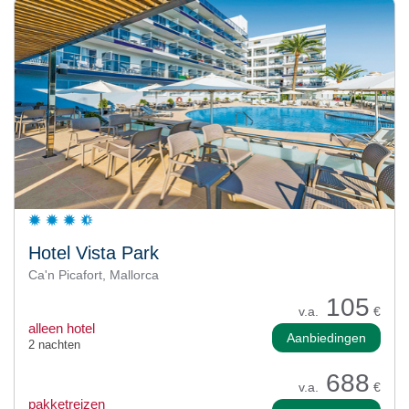
Hotel Vista Park
Ca'n Picafort, Mallorca
105
v.a.
€
alleen hotel
Aanbiedingen
2 nachten
688
v.a.
€
pakketreizen