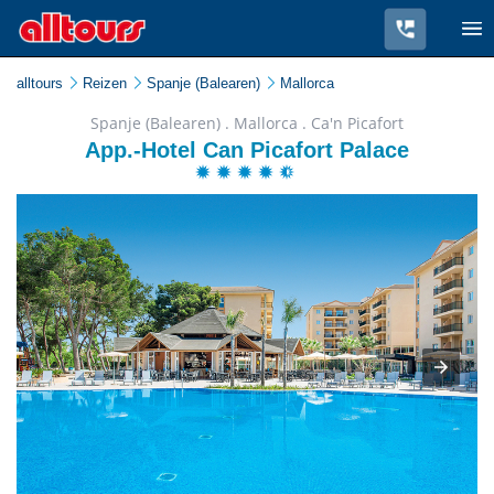
alltours
Reizen
Spanje (Balearen)
Mallorca
Spanje (Balearen) . Mallorca . Ca'n Picafort
App.-Hotel Can Picafort Palace