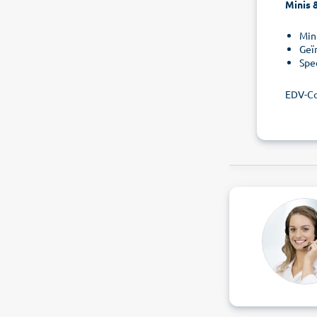
Minis &
Mini
Geï
Spe
EDV-Co