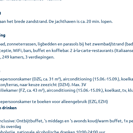
g
aan het brede zandstrand. De jachthaven is ca. 20 min. lopen.
ing
d, zonneterrassen, ligbedden en parasols bij het zwembad/strand (ba
eptie, WiFi, bars, buffet en koffiebar. 2 à-la-carte-restaurants (Italiaan
, 249 kamers, 3 verdiepingen.
n
persoonskamer (DZG, ca. 31 m²), airconditioning (15.06.-15.09.), koelkast
kon/terras, naar keuze zeezicht (DZM). Max. 3V
liekamer (FZ, ca. 43 m²), airconditioning (15.06.-15.09.), koelkast, tv, kl
epersoonskamer te boeken voor alleengebruik (EZG, EZM)
n drinken
inclusive: Ontbijtbuffet, 's middags en 's avonds koud/warm buffet, 1x per
cks overdag
oholvrije, nationale alcoholische dranken 10:00-24:00 uur