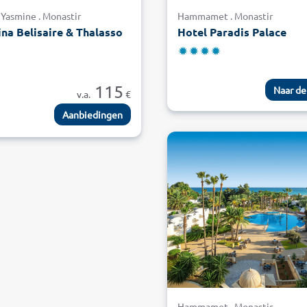
Yasmine . Monastir
Hammamet . Monastir
na Belisaire & Thalasso
Hotel Paradis Palace
115
Naar de
v.a.
€
Aanbiedingen
Hammamet . Monastir