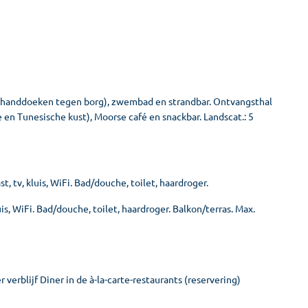
dhanddoeken tegen borg), zwembad en strandbar. Ontvangsthal
se en Tunesische kust), Moorse café en snackbar. Landscat.: 5
, tv, kluis, WiFi. Bad/douche, toilet, haardroger.
uis, WiFi. Bad/douche, toilet, haardroger. Balkon/terras. Max.
 verblijf Diner in de à-la-carte-restaurants (reservering)