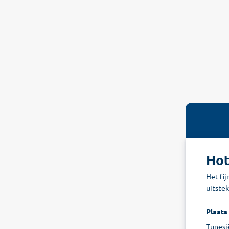
Hot
Het fij
uitste
Plaats
Tunesi