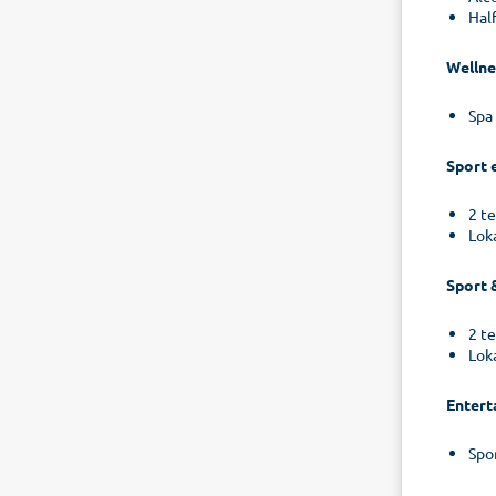
Hal
Wellne
Spa
Sport 
2 t
Lok
Sport 
2 t
Lok
Entert
Spo