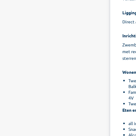
Liggin
Direct 
Inricht
Zwemba
met rec
sterren
Wone
Twee
Bal
Fami
4V
Twe
Eten e
all 
Sna
Alc