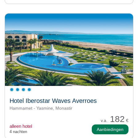
Hotel Iberostar Waves Averroes
Hammamet - Yasmine, Monastir
182
v.a.
€
alleen hotel
Aanbiedingen
4 nachten