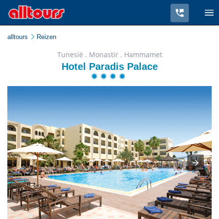
alltours
Reizen
Tunesië . Monastir . Hammamet
Hotel Paradis Palace