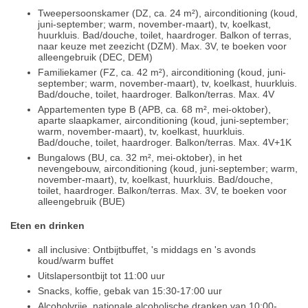
Tweepersoonskamer (DZ, ca. 24 m²), airconditioning (koud,
juni-september; warm, november-maart), tv, koelkast,
huurkluis. Bad/douche, toilet, haardroger. Balkon of terras,
naar keuze met zeezicht (DZM). Max. 3V, te boeken voor
alleengebruik (DEC, DEM)
Familiekamer (FZ, ca. 42 m²), airconditioning (koud, juni-
september; warm, november-maart), tv, koelkast, huurkluis.
Bad/douche, toilet, haardroger. Balkon/terras. Max. 4V
Appartementen type B (APB, ca. 68 m², mei-oktober),
aparte slaapkamer, airconditioning (koud, juni-september;
warm, november-maart), tv, koelkast, huurkluis.
Bad/douche, toilet, haardroger. Balkon/terras. Max. 4V+1K
Bungalows (BU, ca. 32 m², mei-oktober), in het
nevengebouw, airconditioning (koud, juni-september; warm,
november-maart), tv, koelkast, huurkluis. Bad/douche,
toilet, haardroger. Balkon/terras. Max. 3V, te boeken voor
alleengebruik (BUE)
Eten en drinken
all inclusive: Ontbijtbuffet, 's middags en 's avonds
koud/warm buffet
Uitslapersontbijt tot 11:00 uur
Snacks, koffie, gebak van 15:30-17:00 uur
Alcoholvrije, nationale alcoholische dranken van 10:00-