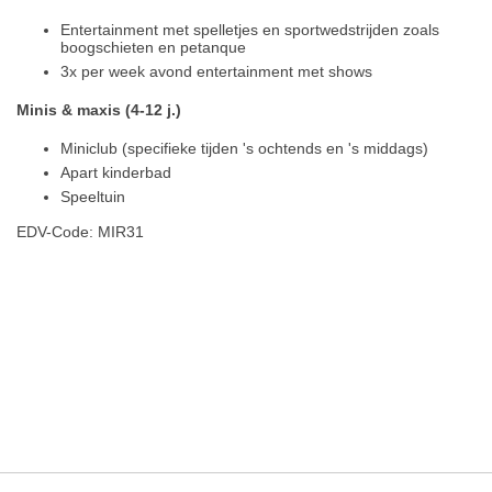
Entertainment met spelletjes en sportwedstrijden zoals
boogschieten en petanque
3x per week avond entertainment met shows
Minis & maxis (4-12 j.)
Miniclub (specifieke tijden 's ochtends en 's middags)
Apart kinderbad
Speeltuin
EDV-Code: MIR31
Hotelmerkmale
Plaats / kaart
Weer