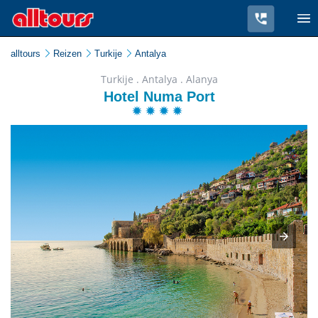
alltours
Reizen
Turkije
Antalya
Turkije . Antalya . Alanya
Hotel Numa Port