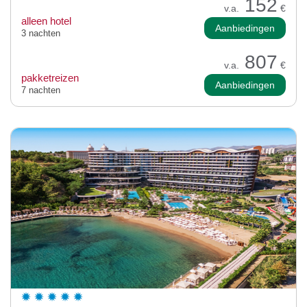
152
v.a.
€
alleen hotel
Aanbiedingen
3 nachten
807
v.a.
€
pakketreizen
Aanbiedingen
7 nachten