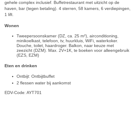
gehele complex inclusief. Buffetrestaurant met uitzicht op de
haven, bar (tegen betaling). 4 sterren, 58 kamers, 6 verdiepingen,
1 lift.
Wonen
Tweepersoonskamer (DZ, ca. 25 m²), airconditioning,
minikoelkast, telefoon, tv, huurkluis, WiFi, waterkoker.
Douche, toilet, haardroger. Balkon, naar keuze met
zeezicht (DZM). Max. 2V+1K, te boeken voor alleengebruik
(EZS, EZM)
Eten en drinken
Ontbijt: Ontbijtbuffet
2 flessen water bij aankomst
EDV-Code: AYT701
Hotelmerkmale
Plaats / kaart