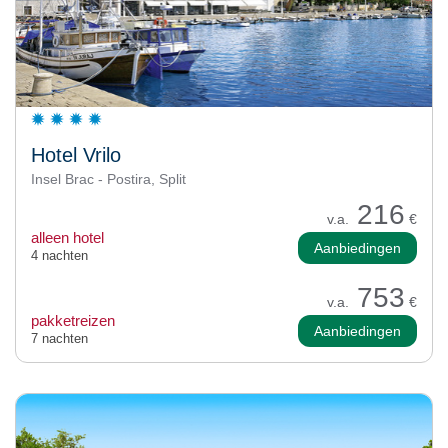
Hotel Vrilo
Insel Brac - Postira, Split
216
v.a.
€
alleen hotel
Aanbiedingen
4 nachten
753
v.a.
€
pakketreizen
Aanbiedingen
7 nachten