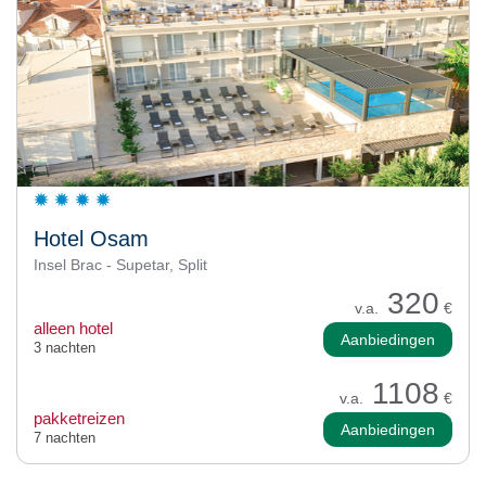
Hotel Osam
Insel Brac - Supetar, Split
320
v.a.
€
alleen hotel
Aanbiedingen
3 nachten
1108
v.a.
€
pakketreizen
Aanbiedingen
7 nachten