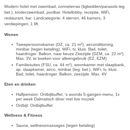
Modern hotel met zwembad, zonneterras (ligbedden/parasols teg.
bet.), kinderzwembad, poolbar. Hotellobby, receptie, WiFi,
restaurant, bar. Landcategorie: 4 sterren, 46 kamers, 3
verdiepingen, 1 lift.
Wonen
Tweepersoonskamer (DZ, ca. 21 m²), airconditioning,
minibar (tegen betaling), WiFi, tv, kluis. Bad, toilet,
haardroger. Balkon, naar keuze Zeezijde (DZM, ca. 22 m²).
Max. 3V, te boeken voor alleengebruik (EZ, EZM)
Familiesuites (FSU, ca. 44 m²), woonkamer met slaapbank,
ap. slaapkamer, airco, minibar (teg. bet.), WiFi, tv, kluis.
Bad, toilet, haardroger. Balkon, zeezijde. Max. 4V
Eten en drinken
Halfpension: Ontbijtbuffet, 's avonds 5-gangen-menu, 1x
per week Dalmatisch diner met live muziek
Ontbijt: Ontbijtbuffet
Wellness & Fitness
Sauna, wellnessmassages (tegen betaling)