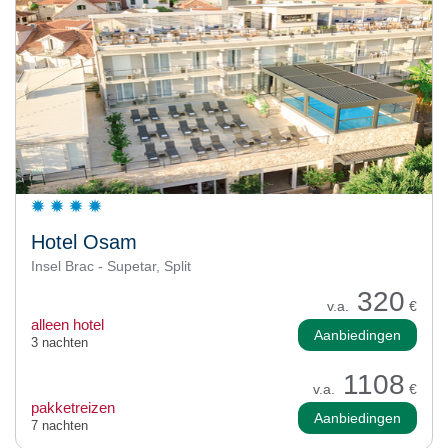
Hotel Osam
Insel Brac - Supetar, Split
320
v.a.
€
alleen hotel
Aanbiedingen
3 nachten
1108
v.a.
€
pakketreizen
Aanbiedingen
7 nachten