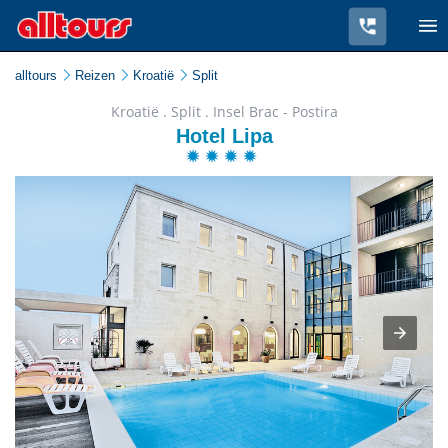
alltours
Reizen
Kroatië
Split
Kroatië . Split . Insel Brac - Postira
Hotel Lipa