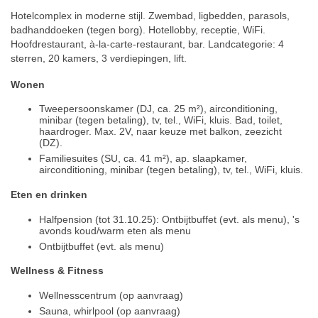
Hotelcomplex in moderne stijl. Zwembad, ligbedden, parasols,
badhanddoeken (tegen borg). Hotellobby, receptie, WiFi.
Hoofdrestaurant, à-la-carte-restaurant, bar. Landcategorie: 4
sterren, 20 kamers, 3 verdiepingen, lift.
Wonen
Tweepersoonskamer (DJ, ca. 25 m²), airconditioning,
minibar (tegen betaling), tv, tel., WiFi, kluis. Bad, toilet,
haardroger. Max. 2V, naar keuze met balkon, zeezicht
(DZ).
Familiesuites (SU, ca. 41 m²), ap. slaapkamer,
airconditioning, minibar (tegen betaling), tv, tel., WiFi, kluis.
Eten en drinken
Halfpension (tot 31.10.25): Ontbijtbuffet (evt. als menu), 's
avonds koud/warm eten als menu
Ontbijtbuffet (evt. als menu)
Wellness & Fitness
Wellnesscentrum (op aanvraag)
Sauna, whirlpool (op aanvraag)