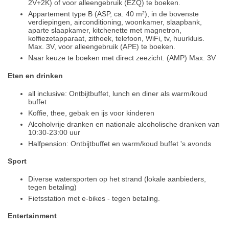
2V+2K) of voor alleengebruik (EZQ) te boeken.
Appartement type B (ASP, ca. 40 m²), in de bovenste
verdiepingen, airconditioning, woonkamer, slaapbank,
aparte slaapkamer, kitchenette met magnetron,
koffiezetapparaat, zithoek, telefoon, WiFi, tv, huurkluis.
Max. 3V, voor alleengebruik (APE) te boeken.
Naar keuze te boeken met direct zeezicht. (AMP) Max. 3V
Eten en drinken
all inclusive: Ontbijtbuffet, lunch en diner als warm/koud
buffet
Koffie, thee, gebak en ijs voor kinderen
Alcoholvrije dranken en nationale alcoholische dranken van
10:30-23:00 uur
Halfpension: Ontbijtbuffet en warm/koud buffet 's avonds
Sport
Diverse watersporten op het strand (lokale aanbieders,
tegen betaling)
Fietsstation met e-bikes - tegen betaling.
Entertainment