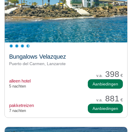
Bungalows Velazquez
Puerto del Carmen, Lanzarote
398
v.a.
€
alleen hotel
Aanbiedingen
5 nachten
881
v.a.
€
pakketreizen
Aanbiedingen
7 nachten