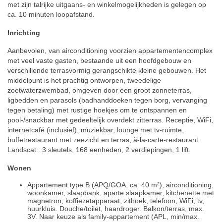
met zijn talrijke uitgaans- en winkelmogelijkheden is gelegen op
ca. 10 minuten loopafstand.
Inrichting
Aanbevolen, van airconditioning voorzien appartementencomplex
met veel vaste gasten, bestaande uit een hoofdgebouw en
verschillende terrasvormig gerangschikte kleine gebouwen. Het
middelpunt is het prachtig ontworpen, tweedelige
zoetwaterzwembad, omgeven door een groot zonneterras,
ligbedden en parasols (badhanddoeken tegen borg, vervanging
tegen betaling) met rustige hoekjes om te ontspannen en
pool-/snackbar met gedeeltelijk overdekt zitterras. Receptie, WiFi,
internetcafé (inclusief), muziekbar, lounge met tv-ruimte,
buffetrestaurant met zeezicht en terras, à-la-carte-restaurant.
Landscat.: 3 sleutels, 168 eenheden, 2 verdiepingen, 1 lift.
Wonen
Appartement type B (APQ/GOA, ca. 40 m²), airconditioning,
woonkamer, slaapbank, aparte slaapkamer, kitchenette met
magnetron, koffiezetapparaat, zithoek, telefoon, WiFi, tv,
huurkluis. Douche/toilet, haardroger. Balkon/terras, max.
3V. Naar keuze als family-appartement (APL, min/max.