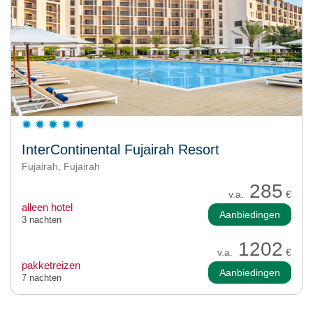
InterContinental Fujairah Resort
Fujairah, Fujairah
285
v.a.
€
alleen hotel
Aanbiedingen
3 nachten
1202
v.a.
€
pakketreizen
Aanbiedingen
7 nachten