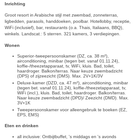
Inrichting
Groot resort in Arabische stijl met zwembad, zonneterras,
ligbedden, parasols, handdoeken, poolbar. Hotellobby, receptie,
WiFi (inclusief), bar, restaurants (o.a. Thais, Italiaans, BBQ),
winkels. Landscat.: 5 sterren. 321 kamers, 3 verdiepingen.
Wonen
Superior-tweepersoonskamer (DZ, ca. 38 m²),
airconditioning, minibar (tegen bet. vanaf 01.11.24),
koffie-/theezetapparaat, tv, WiFi, kluis. Bad, toilet,
haardroger. Balkon/terras. Naar keuze zwembadzicht
(DPS) of zijzeezicht (DMS). Max. 2V+1K/3V
Deluxe-kamer (DZD, ca. 47 m²), airconditioning, minibar
(tegen bet. vanaf 01.11.24), koffie-/theezetapparaat, tv,
WiFi (incl.), kluis. Bad, toilet, haardroger. Balkon/terras.
Naar keuze zwembadzicht (DPD)/ Zeezicht (DMD). Max.
3V+1K
Tweepersoonskamer voor alleengebruik te boeken (EZ,
EPS, EMS)
Eten en drinken
all inclusive: Ontbijtbuffet, 's middags en 's avonds