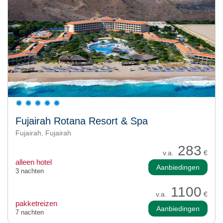
Fujairah Rotana Resort & Spa
Fujairah, Fujairah
283
v.a.
€
alleen hotel
Aanbiedingen
3 nachten
1100
v.a.
€
pakketreizen
Aanbiedingen
7 nachten