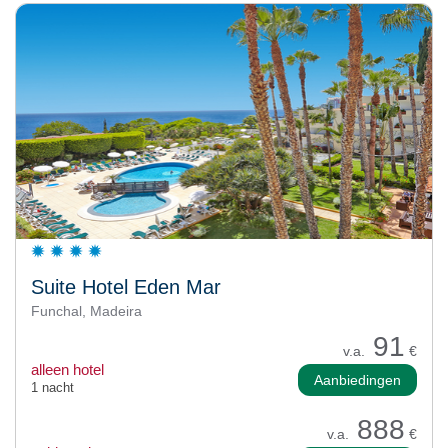
Suite Hotel Eden Mar
Funchal, Madeira
91
v.a.
€
alleen hotel
Aanbiedingen
1 nacht
888
v.a.
€