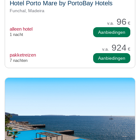
Hotel Porto Mare by PortoBay Hotels
Funchal, Madeira
96
v.a.
€
alleen hotel
Aanbiedingen
1 nacht
924
v.a.
€
pakketreizen
Aanbiedingen
7 nachten