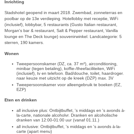
Inrichting
Stadshotel geopend in maart 2018. Zwembad, zonneterras en
poolbar op de 13e verdieping. Hotellobby met receptie, WiFi
(inclusief), lobbybar, 5 restaurants (Gusto Italian restaurant,
Morgan's bar & restaurant, Salt & Pepper restaurant, Vanilla
lounge en The Deck lounge) souvenirwinkel. Landcategorie: 5
sterren, 190 kamers.
Wonen
Tweepersoonskamer (DZ, ca. 37 m²), airconditioning,
minibar (tegen betaling), koffie-/theefaciliteiten, WiFi
(inclusief), tv en telefoon. Bad/douche, toilet, haardroger.
naar keuze met uitzicht op de kreek (DZP) max. 3V
Tweepersoonskamer voor alleengebruik te boeken (EZ,
EZP)
Eten en drinken
all inclusive plus: Ontbijtbuffet, 's middags en 's avonds à-
la-carte, nationale alcoholvr. Dranken en alcoholische
dranken van 12:00-01:00 uur (vanaf 01.11.)
all inclusive: Ontbijtbuffet, 's middags en 's avonds à-la-
carte (apart menu)