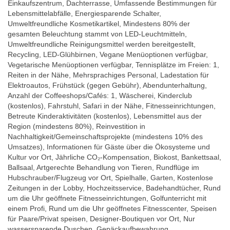
Einkaufszentrum, Dachterrasse, Umfassende Bestimmungen für
Lebensmittelabfälle, Energiesparende Schalter,
Umweltfreundliche Kosmetikartikel, Mindestens 80% der
gesamten Beleuchtung stammt von LED-Leuchtmitteln,
Umweltfreundliche Reinigungsmittel werden bereitgestellt,
Recycling, LED-Glühbirnen, Vegane Menüoptionen verfügbar,
Vegetarische Menüoptionen verfügbar, Tennisplätze im Freien: 1,
Reiten in der Nähe, Mehrsprachiges Personal, Ladestation für
Elektroautos, Frühstück (gegen Gebühr), Abendunterhaltung,
Anzahl der Coffeeshops/Cafés: 1, Wäscherei, Kinderclub
(kostenlos), Fahrstuhl, Safari in der Nähe, Fitnesseinrichtungen,
Betreute Kinderaktivitäten (kostenlos), Lebensmittel aus der
Region (mindestens 80%), Reinvestition in
Nachhaltigkeit/Gemeinschaftsprojekte (mindestens 10% des
Umsatzes), Informationen für Gäste über die Ökosysteme und
Kultur vor Ort, Jährliche CO₂-Kompensation, Biokost, Bankettsaal,
Ballsaal, Artgerechte Behandlung von Tieren, Rundflüge im
Hubschrauber/Flugzeug vor Ort, Spielhalle, Garten, Kostenlose
Zeitungen in der Lobby, Hochzeitsservice, Badehandtücher, Rund
um die Uhr geöffnete Fitnesseinrichtungen, Golfunterricht mit
einem Profi, Rund um die Uhr geöffnetes Fitnesscenter, Speisen
für Paare/Privat speisen, Designer-Boutiquen vor Ort, Nur
wassersparende Duschen, Gepäckaufbewahrung,