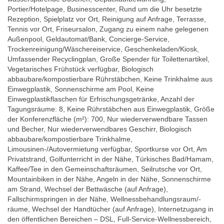
Portier/Hotelpage, Businesscenter, Rund um die Uhr besetzte
Rezeption, Spielplatz vor Ort, Reinigung auf Anfrage, Terrasse,
Tennis vor Ort, Friseursalon, Zugang zu einem nahe gelegenen
Außenpool, Geldautomat/Bank, Concierge-Service,
Trockenreinigung/Wäschereiservice, Geschenkeladen/Kiosk,
Umfassender Recyclingplan, Große Spender für Toilettenartikel,
Vegetarisches Frühstück verfügbar, Biologisch
abbaubare/kompostierbare Rührstäbchen, Keine Trinkhalme aus
Einwegplastik, Sonnenschirme am Pool, Keine
Einwegplastikflaschen für Erfrischungsgetränke, Anzahl der
Tagungsräume: 8, Keine Rührstäbchen aus Einwegplastik, Größe
der Konferenzfläche (m²): 700, Nur wiederverwendbare Tassen
und Becher, Nur wiederverwendbares Geschirr, Biologisch
abbaubare/kompostierbare Trinkhalme,
Limousinen-/Autovermietung verfügbar, Sportkurse vor Ort, Am
Privatstrand, Golfunterricht in der Nähe, Türkisches Bad/Hamam,
Kaffee/Tee in den Gemeinschaftsräumen, Seilrutsche vor Ort,
Mountainbiken in der Nähe, Angeln in der Nähe, Sonnenschirme
am Strand, Wechsel der Bettwäsche (auf Anfrage),
Fallschirmspringen in der Nähe, Wellnessbehandlungsraum/-
räume, Wechsel der Handtücher (auf Anfrage), Internetzugang in
den öffentlichen Bereichen – DSL, Full-Service-Wellnessbereich,