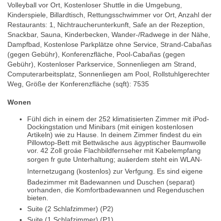
Volleyball vor Ort, Kostenloser Shuttle in die Umgebung,
Kinderspiele, Billardtisch, Rettungsschwimmer vor Ort, Anzahl der
Restaurants: 1, Nichtraucherunterkunft, Safe an der Rezeption,
Snackbar, Sauna, Kinderbecken, Wander-/Radwege in der Nähe,
Dampfbad, Kostenlose Parkplätze ohne Service, Strand-Cabañas
(gegen Gebühr), Konferenzfläche, Pool-Cabañas (gegen
Gebühr), Kostenloser Parkservice, Sonnenliegen am Strand,
Computerarbeitsplatz, Sonnenliegen am Pool, Rollstuhlgerechter
Weg, Größe der Konferenzfläche (sqft): 7535
Wonen
Fühl dich in einem der 252 klimatisierten Zimmer mit iPod-
Dockingstation und Minibars (mit einigen kostenlosen
Artikeln) wie zu Hause. In deinem Zimmer findest du ein
Pillowtop-Bett mit Bettwäsche aus ägyptischer Baumwolle
vor. 42 Zoll groáe Flachbildfernseher mit Kabelempfang
sorgen fr gute Unterhaltung; auáerdem steht ein WLAN-
Internetzugang (kostenlos) zur Verfgung. Es sind eigene
Badezimmer mit Badewannen und Duschen (separat)
vorhanden, die Komfortbadewannen und Regenduschen
bieten.
Suite (2 Schlafzimmer) (P2)
Suite (1 Schlafzimmer) (P1)