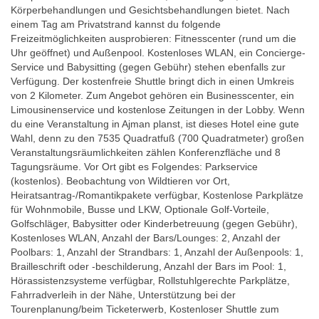
Körperbehandlungen und Gesichtsbehandlungen bietet. Nach
einem Tag am Privatstrand kannst du folgende
Freizeitmöglichkeiten ausprobieren: Fitnesscenter (rund um die
Uhr geöffnet) und Außenpool. Kostenloses WLAN, ein Concierge-
Service und Babysitting (gegen Gebühr) stehen ebenfalls zur
Verfügung. Der kostenfreie Shuttle bringt dich in einen Umkreis
von 2 Kilometer. Zum Angebot gehören ein Businesscenter, ein
Limousinenservice und kostenlose Zeitungen in der Lobby. Wenn
du eine Veranstaltung in Ajman planst, ist dieses Hotel eine gute
Wahl, denn zu den 7535 Quadratfuß (700 Quadratmeter) großen
Veranstaltungsräumlichkeiten zählen Konferenzfläche und 8
Tagungsräume. Vor Ort gibt es Folgendes: Parkservice
(kostenlos). Beobachtung von Wildtieren vor Ort,
Heiratsantrag-/Romantikpakete verfügbar, Kostenlose Parkplätze
für Wohnmobile, Busse und LKW, Optionale Golf-Vorteile,
Golfschläger, Babysitter oder Kinderbetreuung (gegen Gebühr),
Kostenloses WLAN, Anzahl der Bars/Lounges: 2, Anzahl der
Poolbars: 1, Anzahl der Strandbars: 1, Anzahl der Außenpools: 1,
Brailleschrift oder -beschilderung, Anzahl der Bars im Pool: 1,
Hörassistenzsysteme verfügbar, Rollstuhlgerechte Parkplätze,
Fahrradverleih in der Nähe, Unterstützung bei der
Tourenplanung/beim Ticketerwerb, Kostenloser Shuttle zum