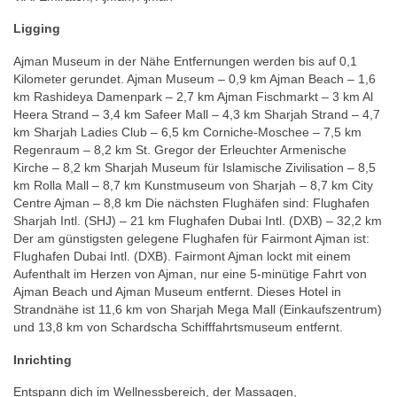
Ligging
Ajman Museum in der Nähe Entfernungen werden bis auf 0,1
Kilometer gerundet. Ajman Museum – 0,9 km Ajman Beach – 1,6
km Rashideya Damenpark – 2,7 km Ajman Fischmarkt – 3 km Al
Heera Strand – 3,4 km Safeer Mall – 4,3 km Sharjah Strand – 4,7
km Sharjah Ladies Club – 6,5 km Corniche-Moschee – 7,5 km
Regenraum – 8,2 km St. Gregor der Erleuchter Armenische
Kirche – 8,2 km Sharjah Museum für Islamische Zivilisation – 8,5
km Rolla Mall – 8,7 km Kunstmuseum von Sharjah – 8,7 km City
Centre Ajman – 8,8 km Die nächsten Flughäfen sind: Flughafen
Sharjah Intl. (SHJ) – 21 km Flughafen Dubai Intl. (DXB) – 32,2 km
Der am günstigsten gelegene Flughafen für Fairmont Ajman ist:
Flughafen Dubai Intl. (DXB). Fairmont Ajman lockt mit einem
Aufenthalt im Herzen von Ajman, nur eine 5-minütige Fahrt von
Ajman Beach und Ajman Museum entfernt. Dieses Hotel in
Strandnähe ist 11,6 km von Sharjah Mega Mall (Einkaufszentrum)
und 13,8 km von Schardscha Schifffahrtsmuseum entfernt.
Inrichting
Entspann dich im Wellnessbereich, der Massagen,